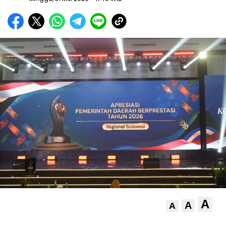
A
A
A