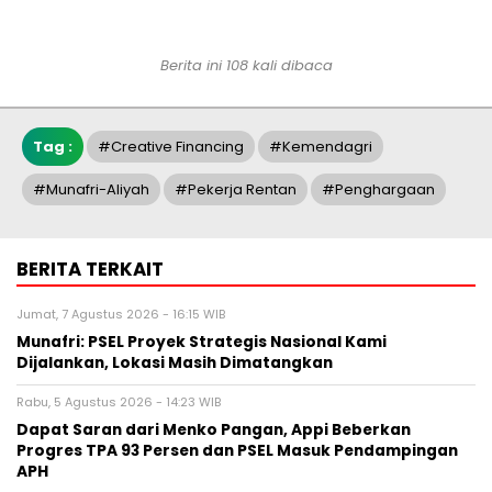
Berita ini 108 kali dibaca
Tag :
#Creative Financing
#Kemendagri
#Munafri-Aliyah
#pekerja Rentan
#penghargaan
BERITA TERKAIT
Jumat, 7 Agustus 2026 - 16:15 WIB
Munafri: PSEL Proyek Strategis Nasional Kami
Dijalankan, Lokasi Masih Dimatangkan
Rabu, 5 Agustus 2026 - 14:23 WIB
Dapat Saran dari Menko Pangan, Appi Beberkan
Progres TPA 93 Persen dan PSEL Masuk Pendampingan
APH