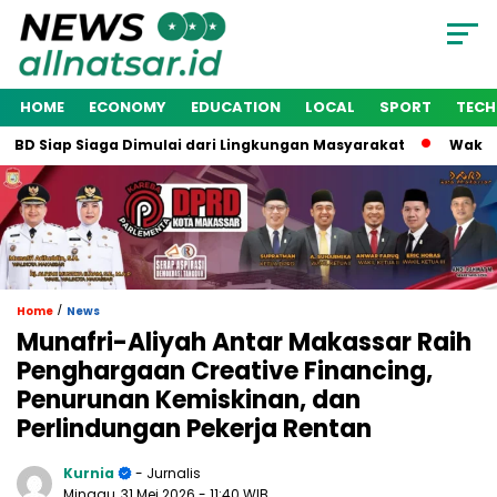
HOME
ECONOMY
EDUCATION
LOCAL
SPORT
TEC
Siap Siaga Dimulai dari Lingkungan Masyarakat
Wakil Wali 
/
Home
News
Munafri-Aliyah Antar Makassar Raih
Penghargaan Creative Financing,
Penurunan Kemiskinan, dan
Perlindungan Pekerja Rentan
Kurnia
- Jurnalis
Minggu, 31 Mei 2026
- 11:40 WIB