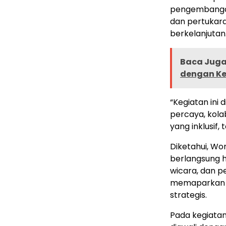
pengembangan
dan pertukar
berkelanjutan
Baca Juga 
dengan Ke
“Kegiatan ini
percaya, kola
yang inklusif,
Diketahui, Wo
berlangsung hi
wicara, dan p
memaparkan p
strategis.
Pada kegiatan