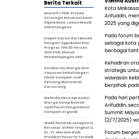
Vienna Austri
Berita Terkait
Kota Makassar
Munafri: PSEL Proyek
Arifuddin, me
Strategis Nasional Kami
2025 yang dige
Dijalankan, Lokasi Masih
Dimatangkan
Pada forum be
Dapat Saran dari Menko
sebagai kota y
Pangan, Appi Beberkan
Progres TPA 93 Persen
berbagai tan
dan PSEL Masuk
Pendampingan APH
Kehadiran ora
Kolaborasi Warga dan
strategis unt
Yayasan Peduli Negeri
wawasan kebi
Ubah Sampah Jadi
Peluang Ekonomi di
berpihak pada
Karunrung
Pada hari pert
Melinda Aksa Apresiasi
Warga Sulap Rumah
Arifuddin, se
Jadi Pusat Pengolahan
Summit Mayors
Sampah Organik
(2/7/2025) w
Wakil Pemkab Jeneponto
Bersinar di PKN Tingkat II,
Forum bergeng
Dr. St. Meriam Raih
Predikat Peserta Terbaik