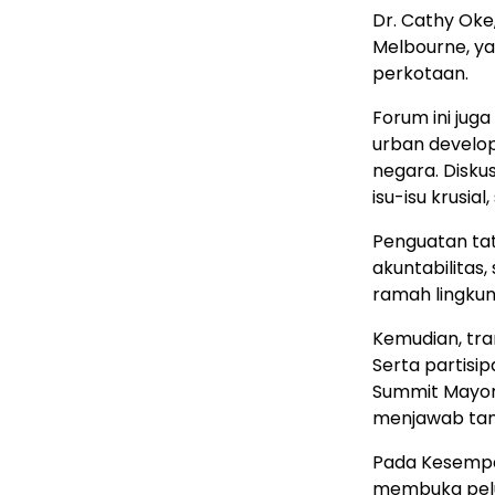
Dr. Cathy Oke,
Melbourne, ya
perkotaan.
Forum ini juga
urban develop
negara. Disku
isu-isu krusial,
Penguatan tat
akuntabilitas,
ramah lingkun
Kemudian, tra
Serta partisip
Summit Mayor
menjawab tan
Pada Kesempata
membuka pelu