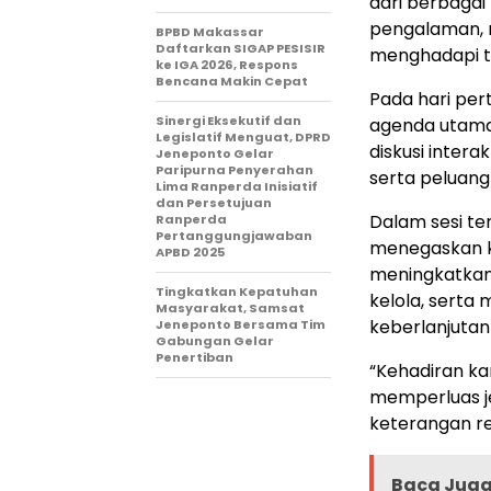
dari berbagai 
pengalaman, 
BPBD Makassar
Daftarkan SIGAP PESISIR
menghadapi t
ke IGA 2026, Respons
Bencana Makin Cepat
Pada hari per
Sinergi Eksekutif dan
agenda utama 
Legislatif Menguat, DPRD
diskusi inter
Jeneponto Gelar
Paripurna Penyerahan
serta peluang 
Lima Ranperda Inisiatif
dan Persetujuan
Dalam sesi ter
Ranperda
Pertanggungjawaban
menegaskan k
APBD 2025
meningkatkan 
Tingkatkan Kepatuhan
kelola, sert
Masyarakat, Samsat
keberlanjuta
Jeneponto Bersama Tim
Gabungan Gelar
Penertiban
“Kehadiran ka
memperluas je
keterangan re
Baca Juga 