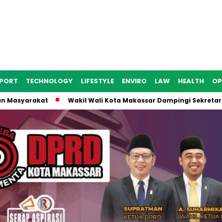
PORT
TECHNOLOGY
LIFESTYLE
ENVIRO
LAW
HEALTH
OP
rakat
Wakil Wali Kota Makassar Dampingi Sekretaris Ditjen