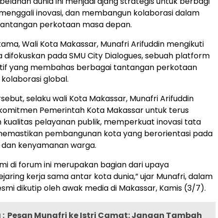
belahan dunia ini menjadi ajang strategis untuk berbagi
menggali inovasi, dan membangun kolaborasi dalam
antangan perkotaan masa depan.
tama, Wali Kota Makassar, Munafri Arifuddin mengikuti
difokuskan pada SMU City Dialogues, sebuah platform
aktif yang membahas berbagai tantangan perkotaan
kolaborasi global.
sebut, selaku wali Kota Makassar, Munafri Arifuddin
omitmen Pemerintah Kota Makassar untuk terus
kualitas pelayanan publik, memperkuat inovasi tata
a memastikan pembangunan kota yang berorientasi pada
n dan kenyamanan warga.
mi di forum ini merupakan bagian dari upaya
jaring kerja sama antar kota dunia,” ujar Munafri, dalam
smi dikutip oleh awak media di Makassar, Kamis (3/7).
:
Pesan Munafri ke Istri Camat: Jangan Tambah