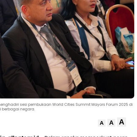
 menghadiri sesi pembukaan World Cities Summit Mayors Forum 2025 di
ri berbagai negara.
A
A
A