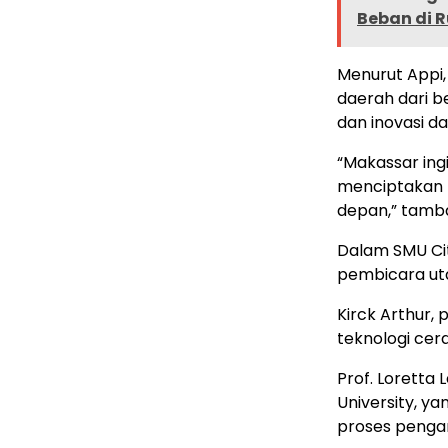
Beban di 
Menurut Appi,
daerah dari b
dan inovasi d
“Makassar ing
menciptakan 
depan,” tambah
Dalam SMU Cit
pembicara uta
Kirck Arthur
teknologi cer
Prof. Loretta L
University, y
proses penga