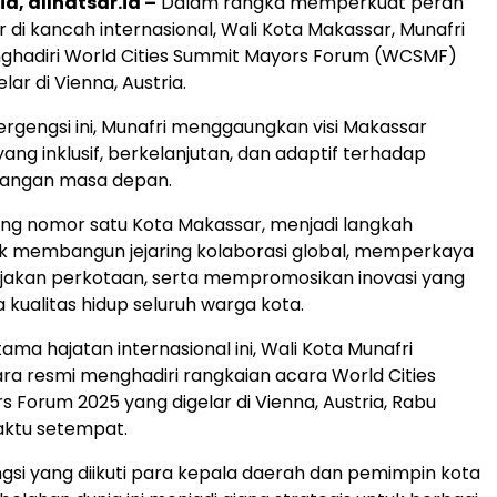
a, allnatsar.id –
Dalam rangka memperkuat peran
 di kancah internasional, Wali Kota Makassar, Munafri
nghadiri World Cities Summit Mayors Forum (WCSMF)
lar di Vienna, Austria.
rgengsi ini, Munafri menggaungkan visi Makassar
ang inklusif, berkelanjutan, dan adaptif terhadap
tangan masa depan.
ng nomor satu Kota Makassar, menjadi langkah
uk membangun jejaring kolaborasi global, memperkaya
jakan perkotaan, serta mempromosikan inovasi yang
 kualitas hidup seluruh warga kota.
ama hajatan internasional ini, Wali Kota Munafri
cara resmi menghadiri rangkaian acara World Cities
 Forum 2025 yang digelar di Vienna, Austria, Rabu
aktu setempat.
si yang diikuti para kepala daerah dan pemimpin kota