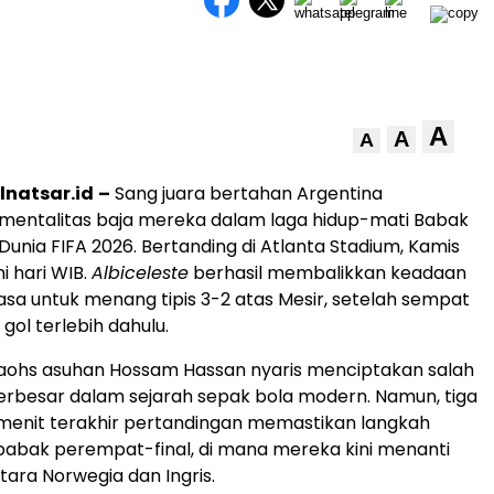
A
A
A
lnatsar.id
–
Sang juara bertahan Argentina
mentalitas baja mereka dalam laga hidup-mati Babak
 Dunia FIFA 2026. Bertanding di Atlanta Stadium, Kamis
i hari WIB.
Albiceleste
berhasil membalikkan keadaan
iasa untuk menang tipis 3-2 atas Mesir, setelah sempat
 gol terlebih dahulu.
aohs asuhan Hossam Hassan nyaris menciptakan salah
terbesar dalam sejarah sepak bola modern. Namun, tiga
15 menit terakhir pertandingan memastikan langkah
babak perempat-final, di mana mereka kini menanti
ra Norwegia dan Ingris.