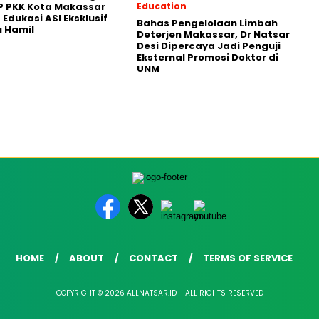
P PKK Kota Makassar
Education
 Edukasi ASI Eksklusif
Bahas Pengelolaan Limbah
u Hamil
Deterjen Makassar, Dr Natsar
Desi Dipercaya Jadi Penguji
Eksternal Promosi Doktor di
UNM
HOME
ABOUT
CONTACT
TERMS OF SERVICE
COPYRIGHT © 2026 ALLNATSAR.ID - ALL RIGHTS RESERVED