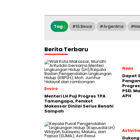
Tag :
#16 Besar
#Argentina
#Me
Berita Terbaru
News
Dapat S
Pangan,
Progres
Enviro
PSEL M
APH
Menteri LH Puji Progres TPA
Tamangapa, Pemkot
Makassar Dinilai Serius Benahi
Sampah
Activiti
Dukung