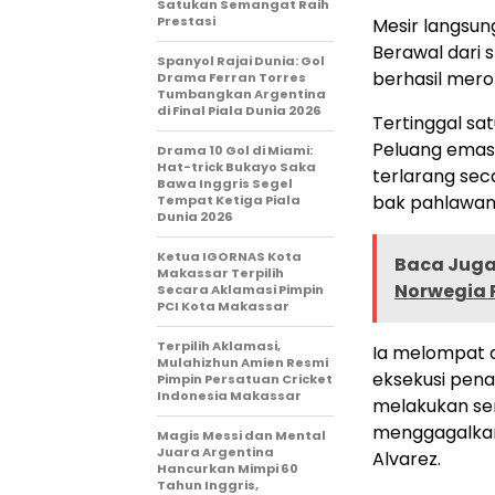
Satukan Semangat Raih
Prestasi
Mesir langsun
Berawal dari 
Spanyol Rajai Dunia: Gol
berhasil mero
Drama Ferran Torres
Tumbangkan Argentina
di Final Piala Dunia 2026
Tertinggal sa
Peluang emas d
Drama 10 Gol di Miami:
Hat-trick Bukayo Saka
terlarang seca
Bawa Inggris Segel
bak pahlawan
Tempat Ketiga Piala
Dunia 2026
Ketua IGORNAS Kota
Baca Juga 
Makassar Terpilih
Norwegia P
Secara Aklamasi Pimpin
PCI Kota Makassar
Terpilih Aklamasi,
Ia melompat 
Mulahizhun Amien Resmi
eksekusi penalt
Pimpin Persatuan Cricket
Indonesia Makassar
melakukan se
menggagalkan 
Magis Messi dan Mental
Juara Argentina
Alvarez.
Hancurkan Mimpi 60
Tahun Inggris,