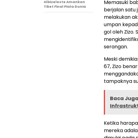
Memasuki bab
Albiceleste Amankan
Tiket Final Piala Dunia
berjalan satu
melakukan aks
umpan kepada
gol oleh Zizo.
mengidentifi
serangan.
Meski demikia
67, Zizo bena
menggandakan
tampaknya su
Baca Juga 
Infrastru
Ketika harap
mereka adala
dimulai pada 