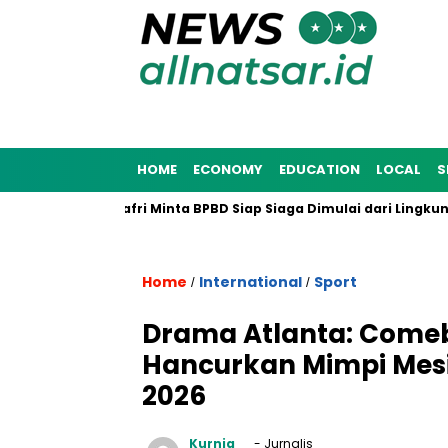
HOME
ECONOMY
EDUCATION
LOCAL
S
na 2025, Munafri Minta BPBD Siap Siaga Dimulai dari Lingkunga
Home
International
Sport
/
/
Drama Atlanta: Comeb
Hancurkan Mimpi Mesir
2026
Kurnia
- Jurnalis