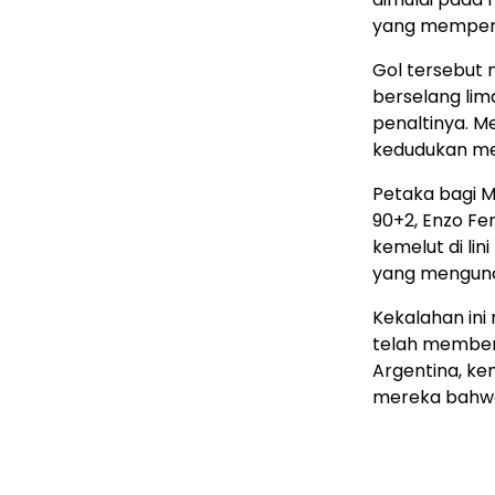
yang memperke
Gol tersebut
berselang lim
penaltinya. M
kedudukan me
Petaka bagi M
90+2, Enzo F
kemelut di li
yang mengunc
Kekalahan ini
telah member
Argentina, ke
mereka bahwa 