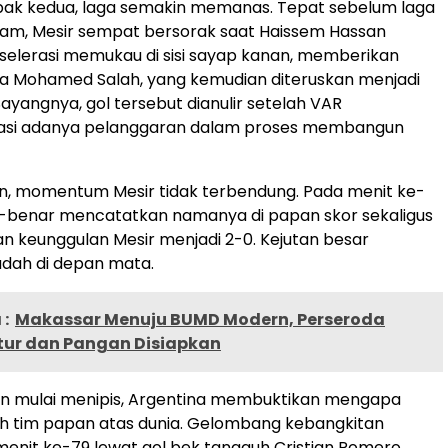
ak kedua, laga semakin memanas. Tepat sebelum laga
 jam, Mesir sempat bersorak saat Haissem Hassan
elerasi memukau di sisi sayap kanan, memberikan
 Mohamed Salah, yang kemudian diteruskan menjadi
 Sayangnya, gol tersebut dianulir setelah VAR
kasi adanya pelanggaran dalam proses membangun
n, momentum Mesir tidak terbendung. Pada menit ke-
r-benar mencatatkan namanya di papan skor sekaligus
 keunggulan Mesir menjadi 2-0. Kejutan besar
dah di depan mata.
:
Makassar Menuju BUMD Modern, Perseroda
ktur dan Pangan Disiapkan
an mulai menipis, Argentina membuktikan mengapa
h tim papan atas dunia. Gelombang kebangkitan
menit ke-79 lewat gol bek tangguh Cristian Romero