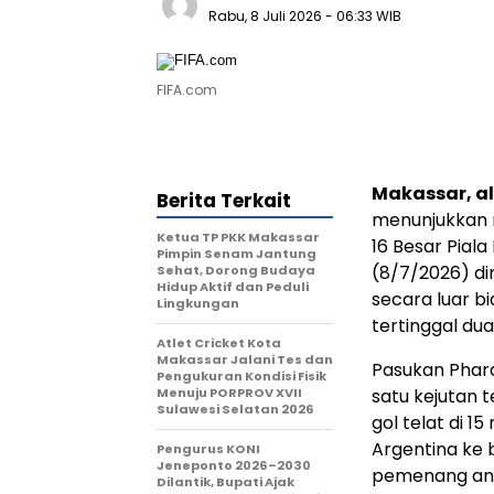
Rabu, 8 Juli 2026
- 06:33 WIB
FIFA.com
Makassar, al
Berita Terkait
menunjukkan 
Ketua TP PKK Makassar
16 Besar Piala
Pimpin Senam Jantung
(8/7/2026) din
Sehat, Dorong Budaya
Hidup Aktif dan Peduli
secara luar b
Lingkungan
tertinggal dua
Atlet Cricket Kota
Makassar Jalani Tes dan
Pasukan Phar
Pengukuran Kondisi Fisik
Menuju PORPROV XVII
satu kejutan 
Sulawesi Selatan 2026
gol telat di 
Argentina ke 
Pengurus KONI
Jeneponto 2026–2030
pemenang anta
Dilantik, Bupati Ajak