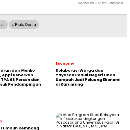
Berita ini 107 kali dibaca
sir
#Piala Dunia
Economy
aran dari Menko
Kolaborasi Warga dan
 Appi Beberkan
Yayasan Peduli Negeri Ubah
 TPA 93 Persen dan
Sampah Jadi Peluang Ekonomi
asuk Pendampingan
di Karunrung
es
 Tumbuh Kembang