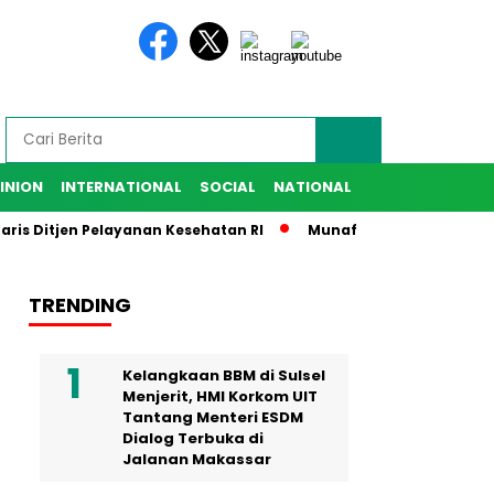
INION
INTERNATIONAL
SOCIAL
NATIONAL
Ditjen Pelayanan Kesehatan RI
Munafri Harap IKA SMANSA Be
TRENDING
Kelangkaan BBM di Sulsel
Menjerit, HMI Korkom UIT
Tantang Menteri ESDM
Dialog Terbuka di
Jalanan Makassar