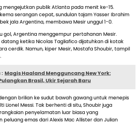
g mengejutkan publik Atlanta pada menit ke-15.
skema serangan cepat, sundulan tajam Yasser Ibrahim
bek jala Argentina, membawa Mesir unggul 1-0.
tu gol, Argentina menggempur pertahanan Mesir.
atang ketika Nicolas Tagliafico dijatuhkan di kotak
ra cerdik. Namun, kiper Mesir, Mostafa Shoubir, tampil
.
:
Magis Haaland Mengguncang New York:
ulangkan Brasil, Ukir Sejarah Baru
dengan brilian ke sudut bawah gawang untuk menepis
i Lionel Messi. Tak berhenti di situ, Shoubir juga
rangkaian penyelamatan luar biasa yang
peluang emas dari Alexis Mac Allister dan Julian