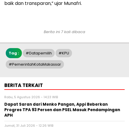
baik dan transparan,” ujar Munafri.
Berita ini 7 kali dibaca
Tag :
#datapemilih
#KPU
#PemerintahKotaMakassar
BERITA TERKAIT
Rabu, 5 Agustus 2026 - 14:23 WIB
Dapat Saran dari Menko Pangan, Appi Beberkan
Progres TPA 93 Persen dan PSEL Masuk Pendampingan
APH
Jumat, 31 Juli 2026 - 12:26 WIB