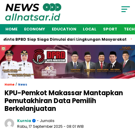
HOME
ECONOMY
EDUCATION
LOCAL
SPORT
TEC
nta BPBD Siap Siaga Dimulai dari Lingkungan Masyarakat
Wa
/
Home
News
KPU-Pemkot Makassar Mantapkan
Pemutakhiran Data Pemilih
Berkelanjuatan
Kurnia
- Jurnalis
Rabu, 17 September 2025
- 08:01 WIB