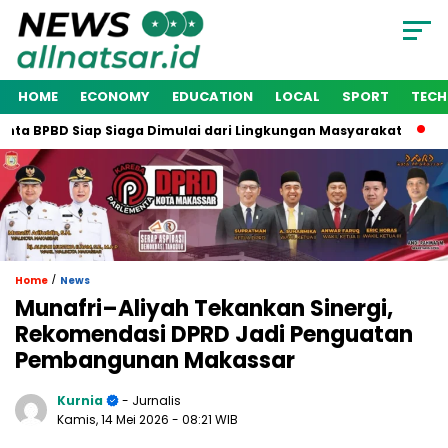
HOME
ECONOMY
EDUCATION
LOCAL
SPORT
TEC
a BPBD Siap Siaga Dimulai dari Lingkungan Masyarakat
Waki
/
Home
News
Munafri–Aliyah Tekankan Sinergi,
Rekomendasi DPRD Jadi Penguatan
Pembangunan Makassar
Kurnia
- Jurnalis
Kamis, 14 Mei 2026
- 08:21 WIB