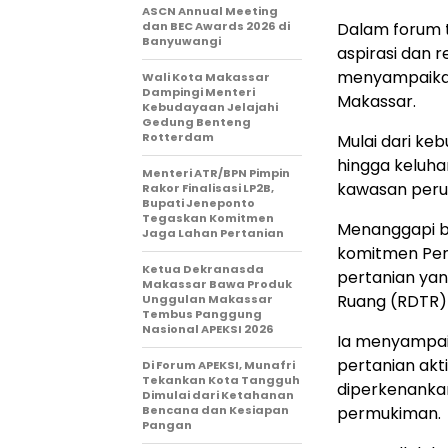
ASCN Annual Meeting
dan BEC Awards 2026 di
Dalam forum t
Banyuwangi
aspirasi dan
menyampaikan
Wali Kota Makassar
Dampingi Menteri
Makassar.
Kebudayaan Jelajahi
Gedung Benteng
Rotterdam
Mulai dari keb
hingga keluha
Menteri ATR/BPN Pimpin
kawasan per
Rakor Finalisasi LP2B,
Bupati Jeneponto
Tegaskan Komitmen
Menanggapi be
Jaga Lahan Pertanian
komitmen Pem
Ketua Dekranasda
pertanian yan
Makassar Bawa Produk
Ruang (RDTR)
Unggulan Makassar
Tembus Panggung
Nasional APEKSI 2026
Ia menyampai
pertanian akt
Di Forum APEKSI, Munafri
Tekankan Kota Tangguh
diperkenanka
Dimulai dari Ketahanan
Bencana dan Kesiapan
permukiman.
Pangan