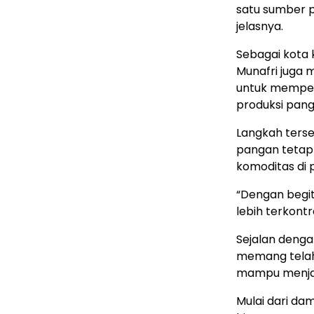
satu sumber 
jelasnya.
Sebagai kota 
Munafri juga
untuk memper
produksi panga
Langkah terse
pangan tetap
komoditas di 
“Dengan begit
lebih terkontro
Sejalan denga
memang tela
mampu menja
Mulai dari da