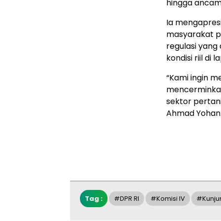
hingga ancam
Ia mengapresi
masyarakat p
regulasi yang
kondisi riil di 
“Kami ingin m
mencerminkan 
sektor pertan
Ahmad Yohan
Tag :
#DPR RI
#Komisi IV
#Kunju