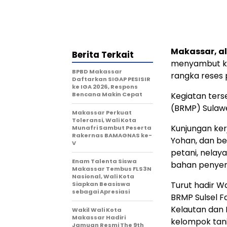
Makassar, al
Berita Terkait
menyambut ku
BPBD Makassar
rangka reses
Daftarkan SIGAP PESISIR
ke IGA 2026, Respons
Bencana Makin Cepat
Kegiatan ters
(BRMP) Sulawe
Makassar Perkuat
Toleransi, Wali Kota
Kunjungan ker
Munafri Sambut Peserta
Rakernas BAMAGNAS ke-
Yohan, dan be
V
petani, nelay
Enam Talenta Siswa
bahan penyem
Makassar Tembus FLS3N
Nasional, Wali Kota
Turut hadir W
Siapkan Beasiswa
sebagai Apresiasi
BRMP Sulsel Fa
Kelautan dan 
Wakil Wali Kota
Makassar Hadiri
kelompok tani
Jamuan Resmi The 9th