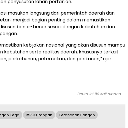
an penyusutan lahan pertanian.
asi masukan langsung dari pemerintah daerah dan
etani menjadi bagian penting dalam memastikan
 disusun benar-benar sesuai dengan kebutuhan dan
lapangan.
emastikan kebijakan nasional yang akan disusun mampu
kebutuhan serta realitas daerah, khususnya terkait
ian, perkebunan, peternakan, dan perikanan,” ujar
.
Berita ini 110 kali dibaca
ngan Kerja
#RUU Pangan
Ketahanan Pangan