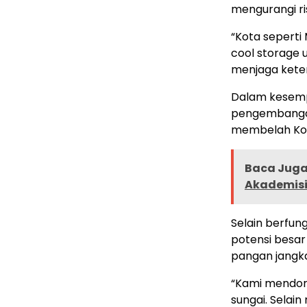
mengurangi ri
“Kota sepert
cool storage 
menjaga kete
Dalam kesemp
pengembangan
membelah Kot
Baca Juga 
Akademisi
Selain berfung
potensi besar
pangan jangk
“Kami mendor
sungai. Selai