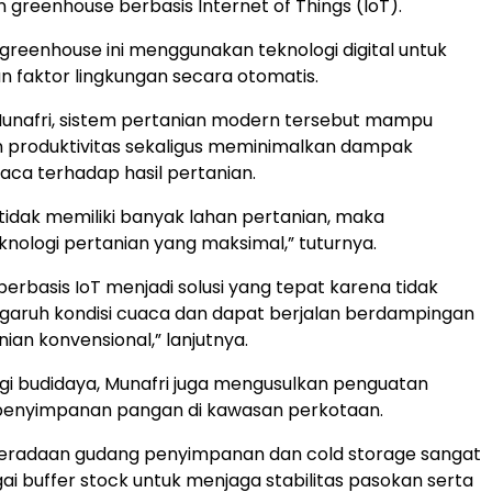
reenhouse berbasis Internet of Things (IoT).
 greenhouse ini menggunakan teknologi digital untuk
 faktor lingkungan secara otomatis.
unafri, sistem pertanian modern tersebut mampu
 produktivitas sekaligus meminimalkan dampak
ca terhadap hasil pertanian.
tidak memiliki banyak lahan pertanian, maka
knologi pertanian yang maksimal,” tuturnya.
erbasis IoT menjadi solusi yang tepat karena tidak
ngaruh kondisi cuaca dan dapat berjalan berdampingan
ian konvensional,” lanjutnya.
ogi budidaya, Munafri juga mengusulkan penguatan
 penyimpanan pangan di kawasan perkotaan.
eberadaan gudang penyimpanan dan cold storage sangat
ai buffer stock untuk menjaga stabilitas pasokan serta