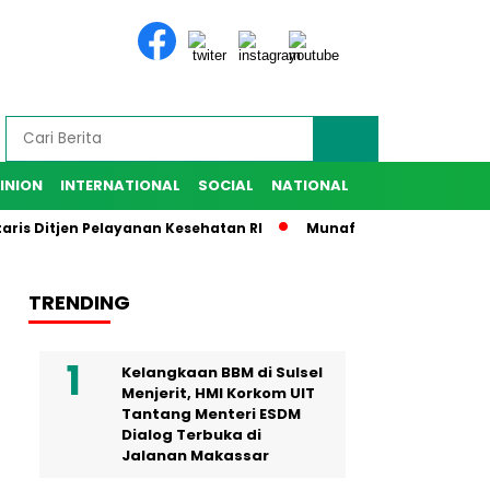
INION
INTERNATIONAL
SOCIAL
NATIONAL
itjen Pelayanan Kesehatan RI
Munafri Harap IKA SMANSA Ber
TRENDING
Kelangkaan BBM di Sulsel
Menjerit, HMI Korkom UIT
Tantang Menteri ESDM
Dialog Terbuka di
Jalanan Makassar