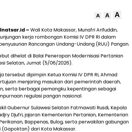
A
A
A
lnatsar.id –
Wali Kota Makassar, Munafri Arifuddin,
njungan kerja rombongan Komisi IV DPR RI dalam
 penyusunan Rancangan Undang-Undang (RUU) Pangan.
ebut dihelat di Balai Penerapan Modernisasi Pertanian
si Selatan, Jumat (5/06/2026).
ja tersebut dipimpin Ketua Komisi IV DPR RI, Ahmad
rtujuan menjaring masukan dari pemerintah daerah,
an, serta berbagai pemangku kepentingan sebagai
purnaan regulasi pangan nasional.
akil Gubernur Sulawesi Selatan Fatmawati Rusdi, Kepala
djry Djufri, jajaran Kementerian Pertanian, Kementerian
Perikanan, Bappenas, Bulog, serta perwakilan gabungan
 (Gapoktan) dari Kota Makassar.