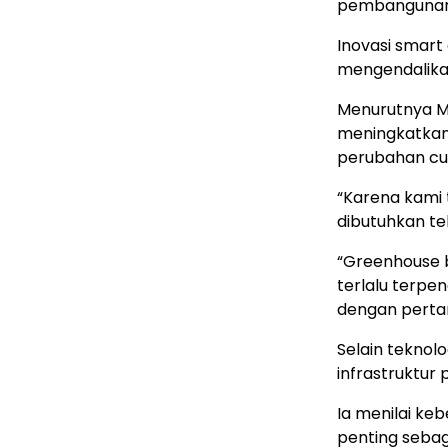
pembangunan g
Inovasi smart
mengendalikan
Menurutnya M
meningkatkan
perubahan cua
“Karena kami 
dibutuhkan te
“Greenhouse b
terlalu terpe
dengan pertan
Selain teknol
infrastruktur
Ia menilai k
penting sebag