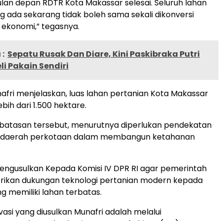
bulan depan RDTR Kota Makassar selesai. Seluruh lahan
g ada sekarang tidak boleh sama sekali dikonversi
 ekonomi,” tegasnya.
:
Sepatu Rusak Dan Diare, Kini Paskibraka Putri
li Pakain Sendiri
nafri menjelaskan, luas lahan pertanian Kota Makassar
lebih dari 1.500 hektare.
batasan tersebut, menurutnya diperlukan pendekatan
 daerah perkotaan dalam membangun ketahanan
 mengusulkan Kepada Komisi IV DPR RI agar pemerintah
ikan dukungan teknologi pertanian modern kepada
g memiliki lahan terbatas.
vasi yang diusulkan Munafri adalah melalui