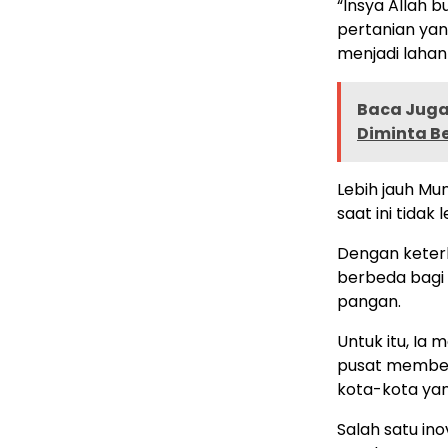
“Insya Allah 
pertanian yan
menjadi lahan
Baca Juga 
Diminta Be
Lebih jauh Mu
saat ini tidak 
Dengan keter
berbeda bagi
pangan.
Untuk itu, Ia
pusat member
kota-kota yan
Salah satu ino