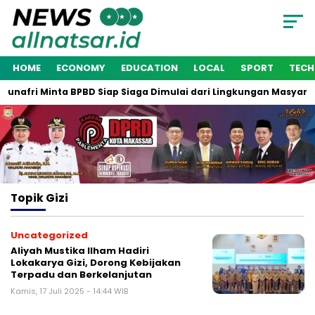
HOME
ECONOMY
EDUCATION
LOCAL
SPORT
TEC
unafri Minta BPBD Siap Siaga Dimulai dari Lingkungan Masyarak
Topik
Gizi
Uncategorized
Aliyah Mustika Ilham Hadiri
Lokakarya Gizi, Dorong Kebijakan
Terpadu dan Berkelanjutan
Kamis, 17 Juli 2025 - 14:44 WIB