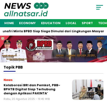
HOME
ECONOMY
EDUCATION
LOCAL
SPORT
TEC
unafri Minta BPBD Siap Siaga Dimulai dari Lingkungan Masyarak
Topik
PBB
News
Kolaborasi BRI dan Pemkot, PBB-
BPHTB Digital Siap Terhubung
dengan Aplikasi PAKINTA’
Rabu, 20 Agustus 2025 - 19:45 WIB