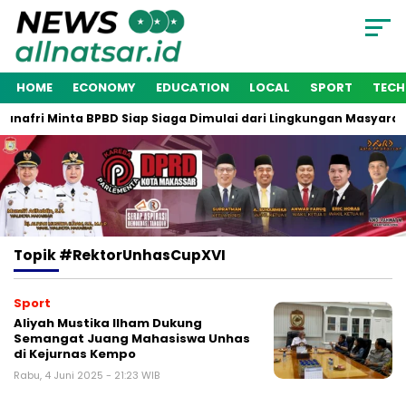
HOME
ECONOMY
EDUCATION
LOCAL
SPORT
TEC
unafri Minta BPBD Siap Siaga Dimulai dari Lingkungan Masyaraka
Topik
#RektorUnhasCupXVI
Sport
Aliyah Mustika Ilham Dukung
Semangat Juang Mahasiswa Unhas
di Kejurnas Kempo
Rabu, 4 Juni 2025 - 21:23 WIB