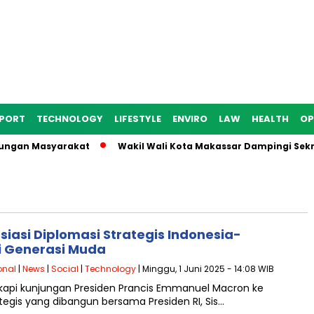
PORT
TECHNOLOGY
LIFESTYLE
ENVIRO
LAW
HEALTH
OP
ngan Masyarakat
Wakil Wali Kota Makassar Dampingi Sekreta
iasi Diplomasi Strategis Indonesia-
i Generasi Muda
onal
|
News
|
Social
|
Technology
| Minggu, 1 Juni 2025 - 14:08 WIB
nyikapi kunjungan Presiden Prancis Emmanuel Macron ke
egis yang dibangun bersama Presiden RI, Sis…