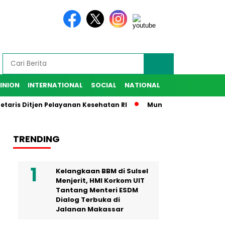
INION
INTERNATIONAL
SOCIAL
NATIONAL
ris Ditjen Pelayanan Kesehatan RI
Munafri Harap IKA SMANS
TRENDING
Kelangkaan BBM di Sulsel
Menjerit, HMI Korkom UIT
Tantang Menteri ESDM
Dialog Terbuka di
Jalanan Makassar