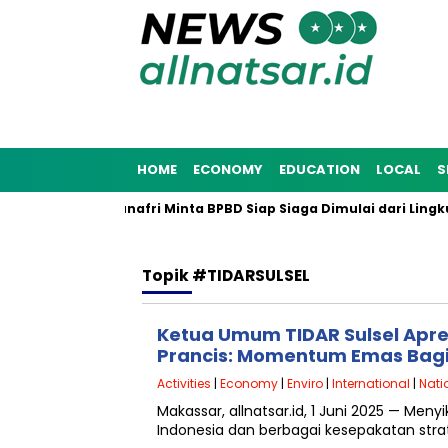
HOME
ECONOMY
EDUCATION
LOCAL
S
ncana 2025, Munafri Minta BPBD Siap Siaga Dimulai dari Lingku
Topik
#TIDARSULSEL
Ketua Umum TIDAR Sulsel Apres
Prancis: Momentum Emas Bag
Activities
|
Economy
|
Enviro
|
International
|
Nati
Makassar, allnatsar.id, 1 Juni 2025 — Me
Indonesia dan berbagai kesepakatan strat