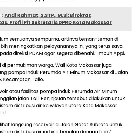
:
Andi Rahmat, S.STP., M.Si: Birokrat
tas, Profil Plt Sekretaris DPRD Kota Makassar
lum semuanya sempurna, artinya teman-teman di
bih meningkatkan pelayanannya.Ini, yang terus saya
ada direksi PDAM agar segera dibenahi,” imbuh Appi.
i di permukiman warga, Wali Kota Makassar juga
ang pompa induk Perumda Air Minum Makassar di Jalan
, Kecamatan Tallo.
rvoir atau fasilitas pompa induk Perumda Air Minum
nggilan jalan Toll. Peninjauan tersebut dilakukan untuk
stem distribusi air ke wilayah utara Kota Makassar
al.
lihat langsung reservoir di Jalan Gatot Subroto untuk
tem distribusi air ini bisa berjalan dengan baik,”