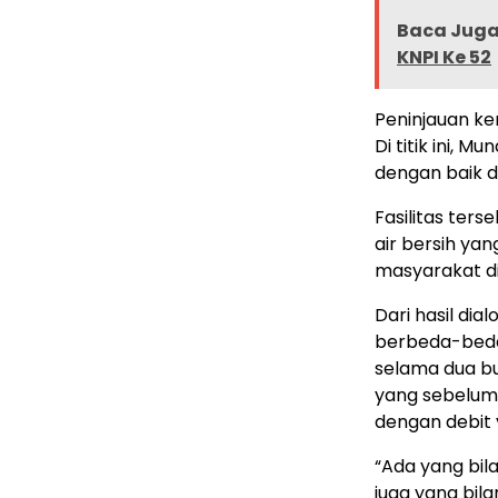
Baca Juga 
KNPI Ke 52
Peninjauan ke
Di titik ini,
dengan baik d
Fasilitas ters
air bersih ya
masyarakat di
Dari hasil di
berbeda-beda.
selama dua bu
yang sebelum
dengan debit 
“Ada yang bil
juga yang bila