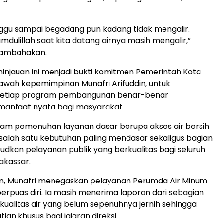
ggu sampai begadang pun kadang tidak mengalir.
mdulillah saat kita datang airnya masih mengalir,”
nambahakan.
injauan ini menjadi bukti komitmen Pemerintah Kota
awah kepemimpinan Munafri Arifuddin, untuk
setiap program pembangunan benar-benar
anfaat nyata bagi masyarakat.
lam pemenuhan layanan dasar berupa akses air bersih
salah satu kebutuhan paling mendasar sekaligus bagian
ujudkan pelayanan publik yang berkualitas bagi seluruh
akassar.
an, Munafri menegaskan pelayanan Perumda Air Minum
erpuas diri. Ia masih menerima laporan dari sebagian
 kualitas air yang belum sepenuhnya jernih sehingga
ian khusus bagi jajaran direksi.