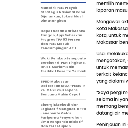
memilih mema
Munafri: PSEL Proyek
laporan masuk
Strategis Nasional Kami
Dijalankan, Lokasi Masih
Dimatangkan
Mengawali akt
Kota Makassar
Dapat Saran dari Menko
kota, untuk m
Pangan, Appi Beberkan
Progres TPA 93 Persen
Makassar ben
dan PSEL Masuk
Pendampingan APH
Usai melakuka
Wakil Pemkab Jeneponto
mengatakan, d
Bersinar di PKN Tingkat II,
untuk memast
Dr. St. Meriam Raih
Predikat Peserta Terbaik
terkait kelanc
yang dialami 
BPBD Makassar
Daftarkan SIGAP PESISIR
ke IGA 2026, Respons
“Saya pergi 
Bencana Makin Cepat
selama ini ya
Sinergi Eksekutif dan
memang benar
Legislatif Menguat, DPRD
datangi air m
Jeneponto Gelar
Paripurna Penyerahan
Lima Ranperda Inisiatif
Peninjauan in
dan Persetujuan