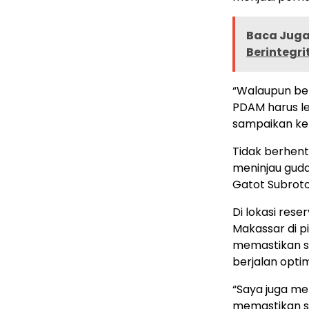
Baca Juga 
Berintegri
“Walaupun be
PDAM harus le
sampaikan kep
Tidak berhent
meninjau gud
Gatot Subroto
Di lokasi rese
Makassar di pi
memastikan si
berjalan optim
“Saya juga me
memastikan sis