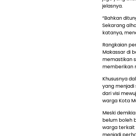
jelasnya.
“Bahkan ditun
Sekarang alha
katanya, me
Rangkaian pen
Makassar di b
memastikan 
memberikan m
Khususnya da
yang menjadi 
dari visi mew
warga Kota M
Meski demiki
belum boleh b
warga terkait
menjadi perhat