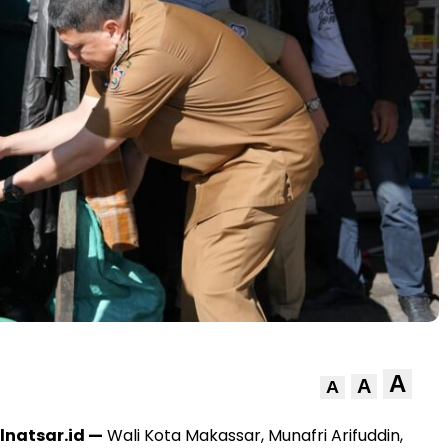
A
A
A
lnatsar.id —
Wali Kota Makassar, Munafri Arifuddin,