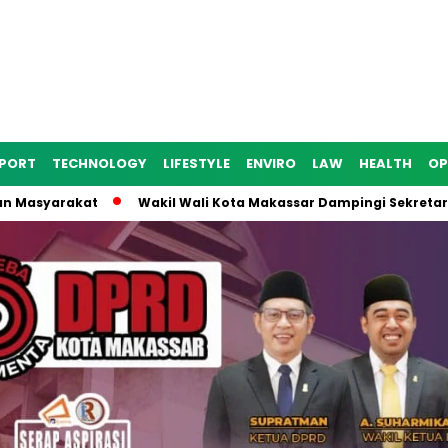
PORT
TECHNOLOGY
LIFESTYLE
ENVIRO
LAW
HEALTH
OP
arakat
Wakil Wali Kota Makassar Dampingi Sekretaris Ditjen