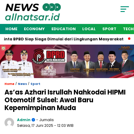
HOME
ECONOMY
EDUCATION
LOCAL
SPORT
TEC
ta BPBD Siap Siaga Dimulai dari Lingkungan Masyarakat
Wak
/
/
Home
News
Sport
As’as Azhari Isrullah Nahkodai HIPMI
Otomotif Sulsel: Awal Baru
Kepemimpinan Muda
Admin
- Jurnalis
Selasa, 17 Juni 2025
- 12:03 WIB