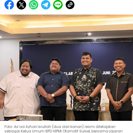
Foto: As’ad Azhari Isrullah (dua dari kanan) resmi ditetapkan
sebagai Ketua Umum BPD HIPMI Otomotif Sulsel, bersama jajaran