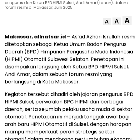
pengurus dan Ketua BPD HIPMI Sulsel, Andi Amar (kanan), dalam
forum resmi di Makassar, Juni 2025.
A
A
A
Makassar, allnatsar.id –
As’ad Azhari Isrullah resmi
ditetapkan sebagai Ketua Umum Badan Pengurus
Daerah (BPD) Himpunan Pengusaha Muda Indonesia
(HIPMI) Otomotif Sulawesi Selatan. Penetapan ini
disampaikan langsung oleh Ketua BPD HIPMI Sulsel,
Andi Amar, dalam sebuah forum resmi yang
berlangsung di Kota Makassar.
Kegiatan tersebut dihadiri oleh jajaran pengurus BPD
HIPMI Sulsel, perwakilan BPC HIPMI dari berbagai
daerah, serta sejumlah pelaku usaha muda di sektor
otomotif. Penetapan ini menjadi tonggak awal bagi
arah baru HIPMI Otomotif di Sulsel, dengan harapan
mampu memperkuat peran strategis sektor
otomotif dalam mendorong pertumbuhan ekonomi