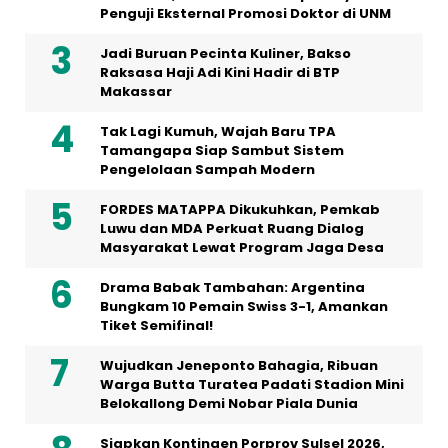
Penguji Eksternal Promosi Doktor di UNM
Jadi Buruan Pecinta Kuliner, Bakso
Raksasa Haji Adi Kini Hadir di BTP
Makassar
Tak Lagi Kumuh, Wajah Baru TPA
Tamangapa Siap Sambut Sistem
Pengelolaan Sampah Modern
FORDES MATAPPA Dikukuhkan, Pemkab
Luwu dan MDA Perkuat Ruang Dialog
Masyarakat Lewat Program Jaga Desa
Drama Babak Tambahan: Argentina
Bungkam 10 Pemain Swiss 3-1, Amankan
Tiket Semifinal!
Wujudkan Jeneponto Bahagia, Ribuan
Warga Butta Turatea Padati Stadion Mini
Belokallong Demi Nobar Piala Dunia
Siapkan Kontingen Porprov Sulsel 2026,