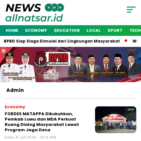
HOME
ECONOMY
EDUCATION
LOCAL
SPORT
TEC
BPBD Siap Siaga Dimulai dari Lingkungan Masyarakat
Wakil 
Admin
Economy
FORDES MATAPPA Dikukuhkan,
Pemkab Luwu dan MDA Perkuat
Ruang Dialog Masyarakat Lewat
Program Jaga Desa
Rabu, 15 Juli 2026 - 22:13 WIB