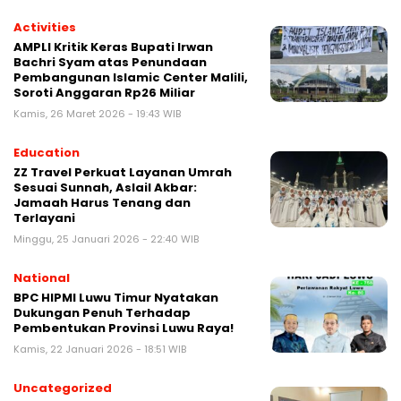
Activities
AMPLI Kritik Keras Bupati Irwan
Bachri Syam atas Penundaan
Pembangunan Islamic Center Malili,
Soroti Anggaran Rp26 Miliar
Kamis, 26 Maret 2026 - 19:43 WIB
Education
ZZ Travel Perkuat Layanan Umrah
Sesuai Sunnah, Aslail Akbar:
Jamaah Harus Tenang dan
Terlayani
Minggu, 25 Januari 2026 - 22:40 WIB
National
BPC HIPMI Luwu Timur Nyatakan
Dukungan Penuh Terhadap
Pembentukan Provinsi Luwu Raya!
Kamis, 22 Januari 2026 - 18:51 WIB
Uncategorized