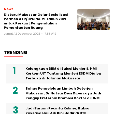
News
Distaru Makassar Gelar Sosialisasi
Permen ATR/BPN No. 21 Tahun 2021
untuk Perkuat Pengendalian
Pemanfaatan Ruang
Jumat, 12 Desember 2025 - 17:38 WIB
TRENDING
Kelangkaan BBM di Sulsel Menjerit, HMI
Korkom UIT Tantang Menteri ESDM Dialog
Terbuka di Jalanan Makassar
Bahas Pengelolaan Limbah Deterjen
Makassar, Dr Natsar Desi Dipercaya Jadi
Penguji Eksternal Promosi Doktor di UNM
Jadi Buruan Pecinta Kuliner, Bakso
Raksasa Haji Adi Kini Hadir di BTP