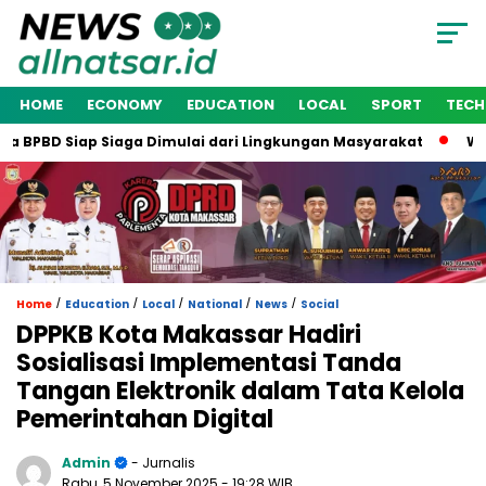
HOME
ECONOMY
EDUCATION
LOCAL
SPORT
TEC
BPBD Siap Siaga Dimulai dari Lingkungan Masyarakat
Wakil
/
/
/
/
/
Home
Education
Local
National
News
Social
DPPKB Kota Makassar Hadiri
Sosialisasi Implementasi Tanda
Tangan Elektronik dalam Tata Kelola
Pemerintahan Digital
Admin
- Jurnalis
Rabu, 5 November 2025
- 19:28 WIB