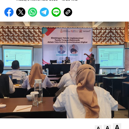
A
A
A