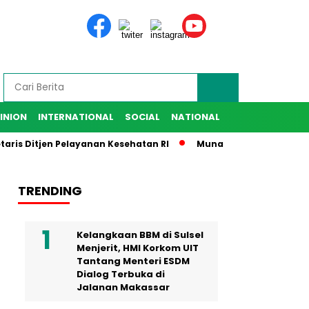
INION
INTERNATIONAL
SOCIAL
NATIONAL
Ditjen Pelayanan Kesehatan RI
Munafri Harap IKA SMANSA Be
TRENDING
Kelangkaan BBM di Sulsel
Menjerit, HMI Korkom UIT
Tantang Menteri ESDM
Dialog Terbuka di
Jalanan Makassar