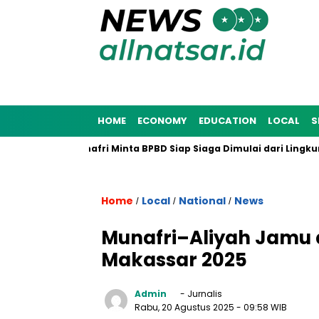
HOME
ECONOMY
EDUCATION
LOCAL
S
na 2025, Munafri Minta BPBD Siap Siaga Dimulai dari Lingkunga
Home
Local
National
News
/
/
/
Munafri–Aliyah Jamu 
Makassar 2025
Admin
- Jurnalis
Rabu, 20 Agustus 2025
- 09:58 WIB