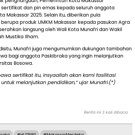
uk penghargaan, Pemerintah Kota Makassar
ertifikat dan pin emas kepada seluruh anggota
a Makassar 2025. Selain itu, diberikan pula
berupa produk UMKM Makassar kepada pasukan Agra
iserahkan langsung oleh Wali Kota Munafri dan Wakil
ah Mustika Ilham.
 disitu, Munafri juga mengumumkan dukungan tambahan
wa bagi anggota Paskibraka yang ingin melanjutkan
ersitas Bosowa.
awa sertifikat itu, Insyaallah akan kami fasilitasi
untuk melanjutkan pendidikan,” ujar Munafri.(*)
Berita ini 3 kali dibaca
braka
#HUTRI80
#MakassarMerdeka