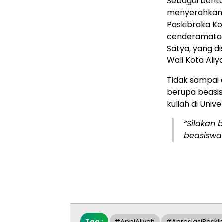
Sebagai bent
menyerahkan s
Paskibraka Kot
cenderamata 
Satya, yang d
Wali Kota Aliy
Tidak sampai
berupa beasis
kuliah di Univ
“Silakan b
beasiswa 
Tag :
#AppiAliyah
#ApresiasiPaski