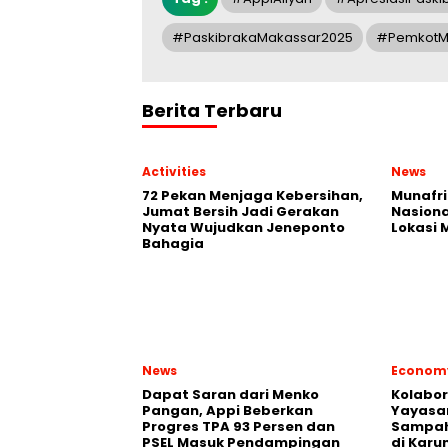
#PaskibrakaMakassar2025
#PemkotM
Berita Terbaru
Activities
News
72 Pekan Menjaga Kebersihan,
Munafri
Jumat Bersih Jadi Gerakan
Nasiona
Nyata Wujudkan Jeneponto
Lokasi
Bahagia
News
Econom
Dapat Saran dari Menko
Kolabo
Pangan, Appi Beberkan
Yayasan
Progres TPA 93 Persen dan
Sampah
PSEL Masuk Pendampingan
di Karu