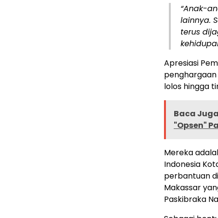
“Anak-an
lainnya. 
terus dij
kehidupan
Apresiasi Pem
penghargaan k
lolos hingga t
Baca Juga 
"Opsen" P
Mereka adala
Indonesia Kot
perbantuan di 
Makassar yan
Paskibraka Na