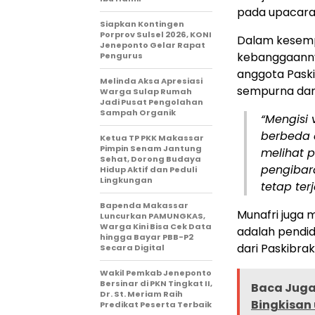
pada upacara 
Siapkan Kontingen
Porprov Sulsel 2026, KONI
Dalam kesemp
Jeneponto Gelar Rapat
kebanggaannya
Pengurus
anggota Paski
Melinda Aksa Apresiasi
sempurna dan
Warga Sulap Rumah
Jadi Pusat Pengolahan
Sampah Organik
“Mengisi 
berbeda 
Ketua TP PKK Makassar
Pimpin Senam Jantung
melihat p
Sehat, Dorong Budaya
pengibar
Hidup Aktif dan Peduli
Lingkungan
tetap ter
Bapenda Makassar
Munafri juga
Luncurkan PAMUNGKAS,
Warga Kini Bisa Cek Data
adalah pendidi
hingga Bayar PBB-P2
dari Paskibra
Secara Digital
Wakil Pemkab Jeneponto
Bersinar di PKN Tingkat II,
Baca Juga 
Dr. St. Meriam Raih
Bingkisan
Predikat Peserta Terbaik