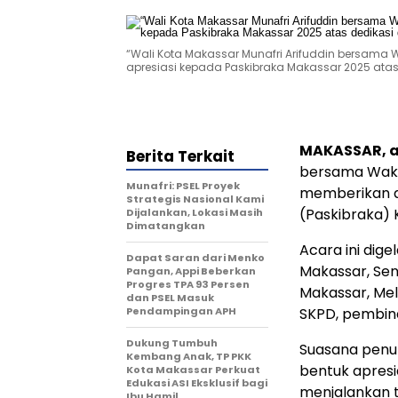
“Wali Kota Makassar Munafri Arifuddin bersama 
apresiasi kepada Paskibraka Makassar 2025 atas
MAKASSAR, al
Berita Terkait
bersama Wakil
Munafri: PSEL Proyek
memberikan a
Strategis Nasional Kami
(Paskibraka) 
Dijalankan, Lokasi Masih
Dimatangkan
Acara ini dig
Dapat Saran dari Menko
Makassar, Sen
Pangan, Appi Beberkan
Progres TPA 93 Persen
Makassar, Mel
dan PSEL Masuk
Pendampingan APH
SKPD, pembina
Dukung Tumbuh
Suasana penu
Kembang Anak, TP PKK
bentuk apresi
Kota Makassar Perkuat
Edukasi ASI Eksklusif bagi
menjalankan 
Ibu Hamil