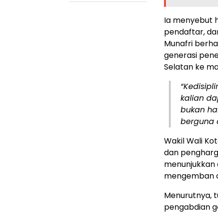
Ia menyebut ha
pendaftar, da
Munafri berha
generasi pen
Selatan ke ma
“Kedisipl
kalian da
bukan ha
berguna 
Wakil Wali Ko
dan pengharga
menunjukkan d
mengemban a
Menurutnya, t
pengabdian g