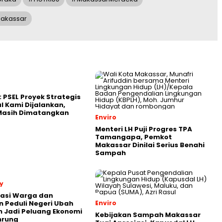
akassar
: PSEL Proyek Strategis
l Kami Dijalankan,
 Masih Dimatangkan
Enviro
Menteri LH Puji Progres TPA
Tamangapa, Pemkot
Makassar Dinilai Serius Benahi
Sampah
y
rasi Warga dan
 Peduli Negeri Ubah
Enviro
 Jadi Peluang Ekonomi
Kebijakan Sampah Makassar
nrung