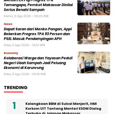
Menteri LH Puji Progres TPA
Tamangapa, Pemkot Makassar Dinilai
Serius Benahi Sampah
Kamis, 6 Agu 2026 - 06:20 WIB
News
Dapat Saran dari Menko Pangan, Appi
Beberkan Progres TPA 93 Persen dan
PSEL Masuk Pendampingan APH
Rabu, 5 Agu 2026 - 14:23 WIB
Economy
Kolaborasi Warga dan Yayasan Peduli
Negeri Ubah Sampah Jadi Peluang
Ekonomi di Karunrung
Rabu, 5 Agu 2026 - 06:16 WIB
TRENDING
Kelangkaan BBM di Sulsel Menjerit, HMI
Korkom UIT Tantang Menteri ESDM Dialog
Terbuka di Jalanan Makassar