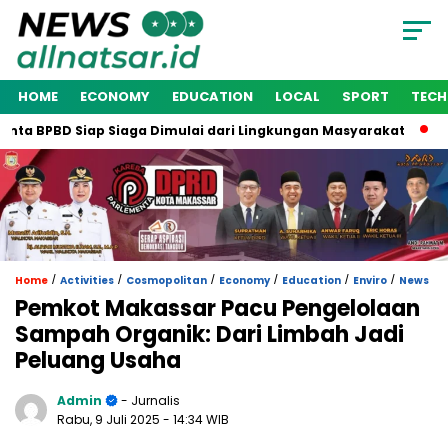
HOME
ECONOMY
EDUCATION
LOCAL
SPORT
TEC
a BPBD Siap Siaga Dimulai dari Lingkungan Masyarakat
Waki
/
/
/
/
/
/
Home
Activities
Cosmopolitan
Economy
Education
Enviro
News
Pemkot Makassar Pacu Pengelolaan
Sampah Organik: Dari Limbah Jadi
Peluang Usaha
Admin
- Jurnalis
Rabu, 9 Juli 2025
- 14:34 WIB