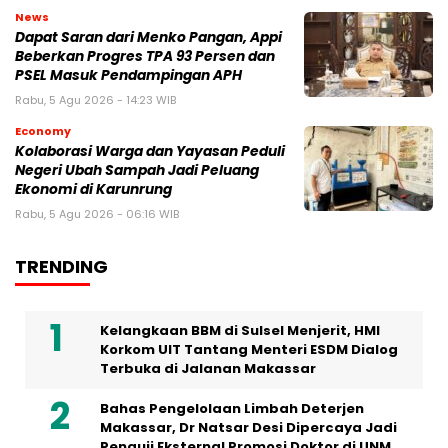
News
Dapat Saran dari Menko Pangan, Appi
Beberkan Progres TPA 93 Persen dan
PSEL Masuk Pendampingan APH
Rabu, 5 Agu 2026 - 14:23 WIB
Economy
Kolaborasi Warga dan Yayasan Peduli
Negeri Ubah Sampah Jadi Peluang
Ekonomi di Karunrung
Rabu, 5 Agu 2026 - 06:16 WIB
TRENDING
Kelangkaan BBM di Sulsel Menjerit, HMI
Korkom UIT Tantang Menteri ESDM Dialog
Terbuka di Jalanan Makassar
Bahas Pengelolaan Limbah Deterjen
Makassar, Dr Natsar Desi Dipercaya Jadi
Penguji Eksternal Promosi Doktor di UNM