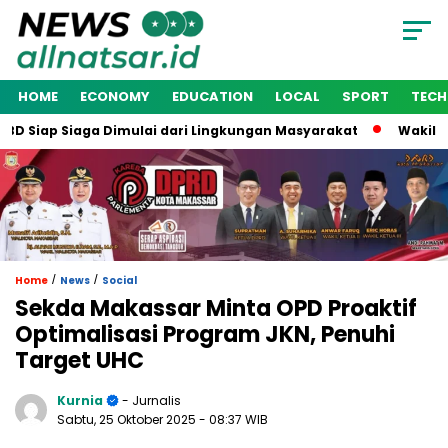
HOME
ECONOMY
EDUCATION
LOCAL
SPORT
TEC
Siap Siaga Dimulai dari Lingkungan Masyarakat
Wakil Wali 
/
/
Home
News
Social
Sekda Makassar Minta OPD Proaktif
Optimalisasi Program JKN, Penuhi
Target UHC
Kurnia
- Jurnalis
Sabtu, 25 Oktober 2025
- 08:37 WIB