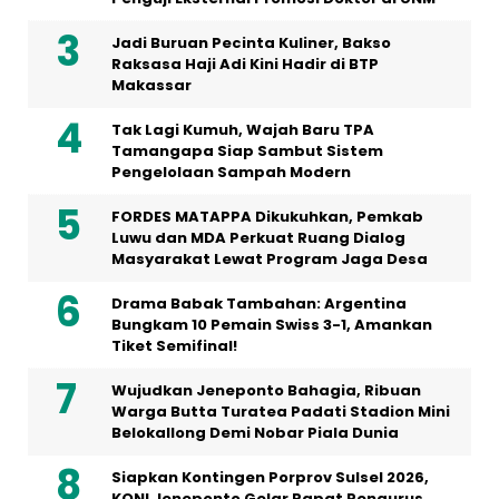
Jadi Buruan Pecinta Kuliner, Bakso
Raksasa Haji Adi Kini Hadir di BTP
Makassar
Tak Lagi Kumuh, Wajah Baru TPA
Tamangapa Siap Sambut Sistem
Pengelolaan Sampah Modern
FORDES MATAPPA Dikukuhkan, Pemkab
Luwu dan MDA Perkuat Ruang Dialog
Masyarakat Lewat Program Jaga Desa
Drama Babak Tambahan: Argentina
Bungkam 10 Pemain Swiss 3-1, Amankan
Tiket Semifinal!
Wujudkan Jeneponto Bahagia, Ribuan
Warga Butta Turatea Padati Stadion Mini
Belokallong Demi Nobar Piala Dunia
Siapkan Kontingen Porprov Sulsel 2026,
KONI Jeneponto Gelar Rapat Pengurus