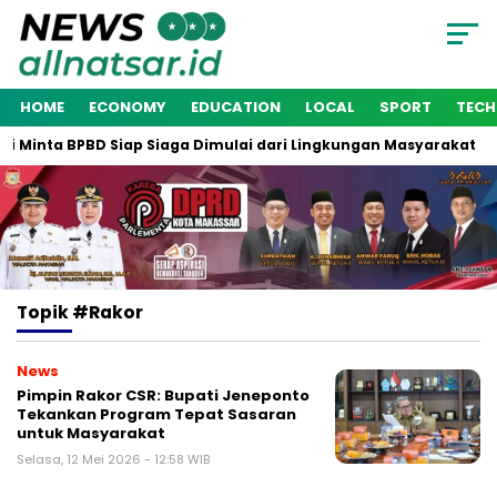
HOME
ECONOMY
EDUCATION
LOCAL
SPORT
TEC
 Minta BPBD Siap Siaga Dimulai dari Lingkungan Masyarakat
Topik
#Rakor
News
Pimpin Rakor CSR: Bupati Jeneponto
Tekankan Program Tepat Sasaran
untuk Masyarakat
Selasa, 12 Mei 2026 - 12:58 WIB