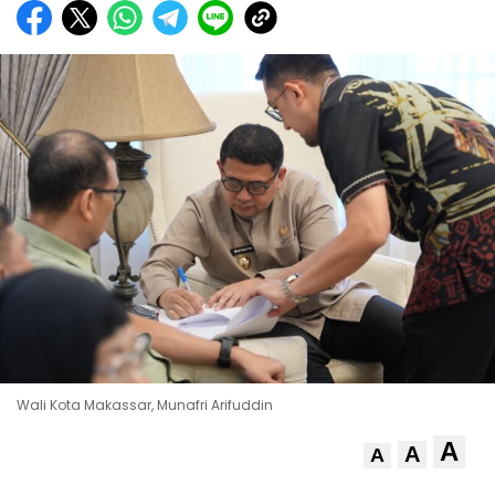
Wali Kota Makassar, Munafri Arifuddin
A
A
A