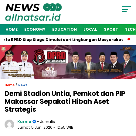
HOME
ECONOMY
EDUCATION
LOCAL
SPORT
TEC
a BPBD Siap Siaga Dimulai dari Lingkungan Masyarakat
Waki
/
Home
News
Demi Stadion Untia, Pemkot dan PIP
Makassar Sepakati Hibah Aset
Strategis
Kurnia
- Jurnalis
Jumat, 5 Juni 2026
- 12:55 WIB