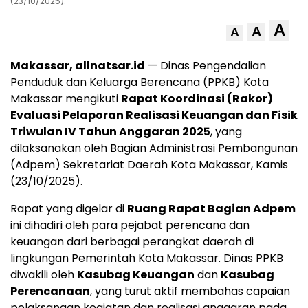
(23/10/2025).
A
A
A
Makassar, allnatsar.id
— Dinas Pengendalian
Penduduk dan Keluarga Berencana (PPKB) Kota
Makassar mengikuti
Rapat Koordinasi (Rakor)
Evaluasi Pelaporan Realisasi Keuangan dan Fisik
Triwulan IV Tahun Anggaran 2025
, yang
dilaksanakan oleh Bagian Administrasi Pembangunan
(Adpem) Sekretariat Daerah Kota Makassar, Kamis
(23/10/2025).
Rapat yang digelar di
Ruang Rapat Bagian Adpem
ini dihadiri oleh para pejabat perencana dan
keuangan dari berbagai perangkat daerah di
lingkungan Pemerintah Kota Makassar. Dinas PPKB
diwakili oleh
Kasubag Keuangan
dan
Kasubag
Perencanaan
, yang turut aktif membahas capaian
pelaksanaan kegiatan dan realisasi anggaran pada