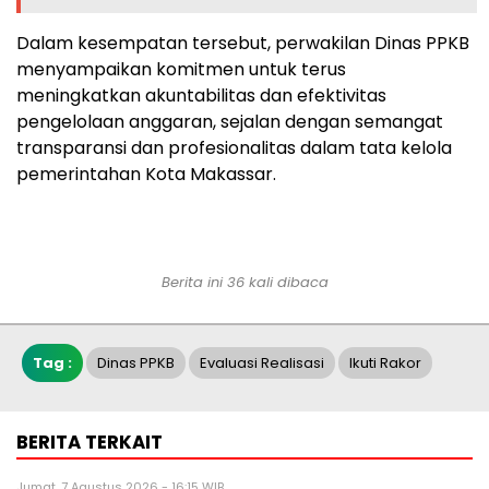
Dalam kesempatan tersebut, perwakilan Dinas PPKB
menyampaikan komitmen untuk terus
meningkatkan akuntabilitas dan efektivitas
pengelolaan anggaran, sejalan dengan semangat
transparansi dan profesionalitas dalam tata kelola
pemerintahan Kota Makassar.
Berita ini 36 kali dibaca
Tag :
Dinas PPKB
Evaluasi Realisasi
Ikuti Rakor
BERITA TERKAIT
Jumat, 7 Agustus 2026 - 16:15 WIB