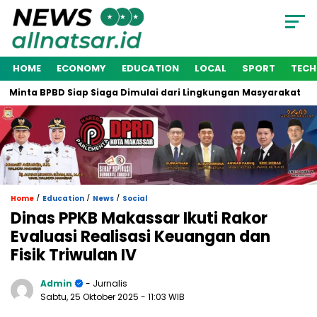
HOME
ECONOMY
EDUCATION
LOCAL
SPORT
TEC
inta BPBD Siap Siaga Dimulai dari Lingkungan Masyarakat
/
/
/
Home
Education
News
Social
Dinas PPKB Makassar Ikuti Rakor
Evaluasi Realisasi Keuangan dan
Fisik Triwulan IV
Admin
- Jurnalis
Sabtu, 25 Oktober 2025
- 11:03 WIB