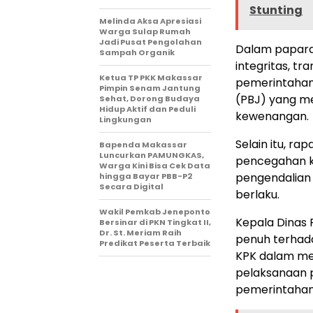
Stunting
Melinda Aksa Apresiasi
Warga Sulap Rumah
Jadi Pusat Pengolahan
Dalam papara
Sampah Organik
integritas, t
Ketua TP PKK Makassar
pemerintahan
Pimpin Senam Jantung
(PBJ) yang me
Sehat, Dorong Budaya
Hidup Aktif dan Peduli
kewenangan.
Lingkungan
Selain itu, r
Bapenda Makassar
Luncurkan PAMUNGKAS,
pencegahan ko
Warga Kini Bisa Cek Data
pengendalian 
hingga Bayar PBB-P2
Secara Digital
berlaku.
Wakil Pemkab Jeneponto
Kepala Dinas
Bersinar di PKN Tingkat II,
Dr. St. Meriam Raih
penuh terhad
Predikat Peserta Terbaik
KPK dalam me
pelaksanaan p
pemerintahan