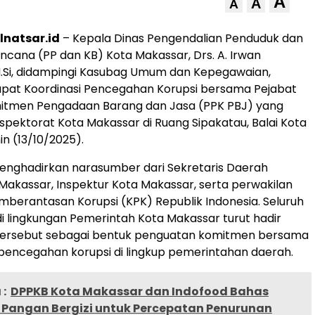
A
A
A
lnatsar.id
– Kepala Dinas Pengendalian Penduduk dan
ncana (PP dan KB) Kota Makassar, Drs. A. Irwan
.Si, didampingi Kasubag Umum dan Kepegawaian,
apat Koordinasi Pencegahan Korupsi bersama Pejabat
tmen Pengadaan Barang dan Jasa (PPK PBJ) yang
nspektorat Kota Makassar di Ruang Sipakatau, Balai Kota
in (13/10/2025).
menghadirkan narasumber dari Sekretaris Daerah
Makassar, Inspektur Kota Makassar, serta perwakilan
emberantasan Korupsi (KPK) Republik Indonesia. Seluruh
i lingkungan Pemerintah Kota Makassar turut hadir
tersebut sebagai bentuk penguatan komitmen bersama
encegahan korupsi di lingkup pemerintahan daerah.
:
DPPKB Kota Makassar dan Indofood Bahas
Pangan Bergizi untuk Percepatan Penurunan