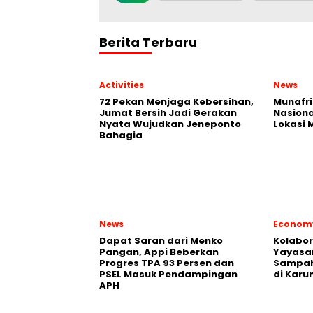
Berita Terbaru
Activities
News
72 Pekan Menjaga Kebersihan,
Munafri
Jumat Bersih Jadi Gerakan
Nasiona
Nyata Wujudkan Jeneponto
Lokasi
Bahagia
News
Econom
Dapat Saran dari Menko
Kolabo
Pangan, Appi Beberkan
Yayasan
Progres TPA 93 Persen dan
Sampah
PSEL Masuk Pendampingan
di Karu
APH