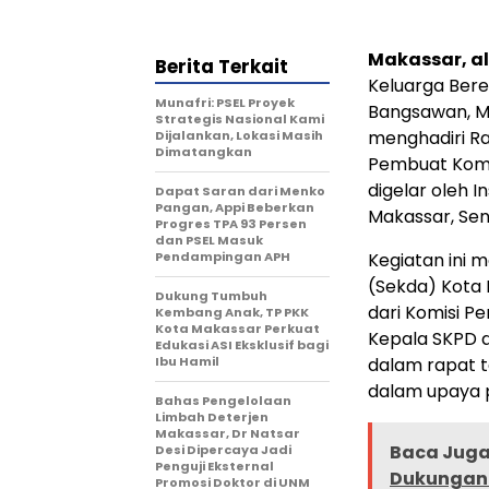
Makassar, al
Berita Terkait
Keluarga Bere
Munafri: PSEL Proyek
Bangsawan, M
Strategis Nasional Kami
menghadiri R
Dijalankan, Lokasi Masih
Dimatangkan
Pembuat Komi
digelar oleh I
Dapat Saran dari Menko
Pangan, Appi Beberkan
Makassar, Sen
Progres TPA 93 Persen
dan PSEL Masuk
Pendampingan APH
Kegiatan ini 
(Sekda) Kota 
Dukung Tumbuh
dari Komisi P
Kembang Anak, TP PKK
Kota Makassar Perkuat
Kepala SKPD d
Edukasi ASI Eksklusif bagi
Ibu Hamil
dalam rapat 
dalam upaya p
Bahas Pengelolaan
Limbah Deterjen
Makassar, Dr Natsar
Baca Juga 
Desi Dipercaya Jadi
Penguji Eksternal
Dukungan 
Promosi Doktor di UNM