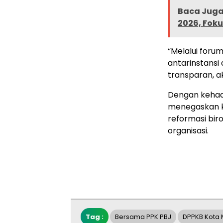
Baca Juga 
2026, Foku
“Melalui foru
antarinstansi
transparan, ak
Dengan kehadi
menegaskan k
reformasi biro
organisasi.
Tag :
Bersama PPK PBJ
DPPKB Kota