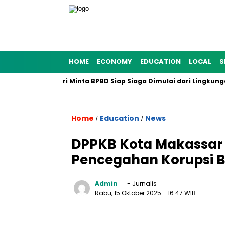
HOME
ECONOMY
EDUCATION
LOCAL
S
a 2025, Munafri Minta BPBD Siap Siaga Dimulai dari Lingkungan
Home
Education
News
/
/
DPPKB Kota Makassar 
Pencegahan Korupsi 
Admin
- Jurnalis
Rabu, 15 Oktober 2025
- 16:47 WIB