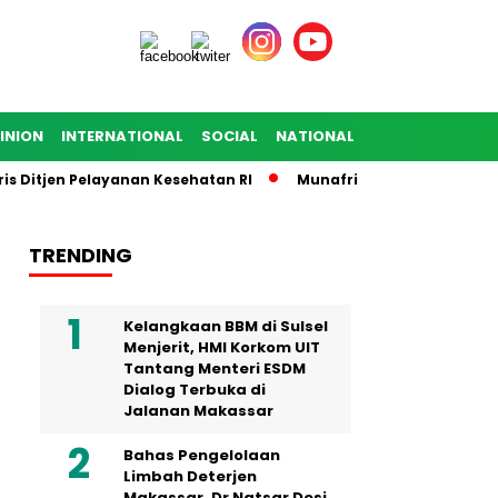
INION
INTERNATIONAL
SOCIAL
NATIONAL
itjen Pelayanan Kesehatan RI
Munafri Harap IKA SMANSA Ber
TRENDING
Kelangkaan BBM di Sulsel
Menjerit, HMI Korkom UIT
Tantang Menteri ESDM
Dialog Terbuka di
Jalanan Makassar
Bahas Pengelolaan
Limbah Deterjen
Makassar, Dr Natsar Desi