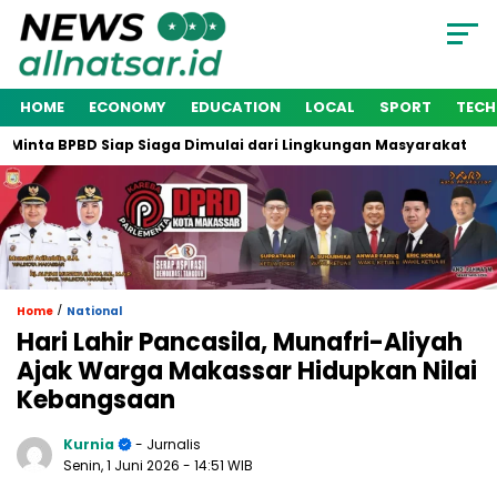
HOME
ECONOMY
EDUCATION
LOCAL
SPORT
TEC
nta BPBD Siap Siaga Dimulai dari Lingkungan Masyarakat
Wa
/
Home
National
Hari Lahir Pancasila, Munafri-Aliyah
Ajak Warga Makassar Hidupkan Nilai
Kebangsaan
Kurnia
- Jurnalis
Senin, 1 Juni 2026
- 14:51 WIB