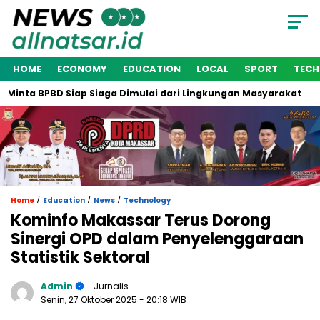
HOME
ECONOMY
EDUCATION
LOCAL
SPORT
TEC
inta BPBD Siap Siaga Dimulai dari Lingkungan Masyarakat
W
/
/
/
Home
Education
News
Technology
Kominfo Makassar Terus Dorong
Sinergi OPD dalam Penyelenggaraan
Statistik Sektoral
Admin
- Jurnalis
Senin, 27 Oktober 2025
- 20:18 WIB