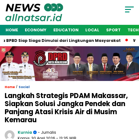
HOME
ECONOMY
EDUCATION
LOCAL
SPORT
TEC
PBD Siap Siaga Dimulai dari Lingkungan Masyarakat
Wakil W
/
Home
Social
Langkah Strategis PDAM Makassar,
Siapkan Solusi Jangka Pendek dan
Panjang Atasi Krisis Air di Musim
Kemarau
Kurnia
- Jurnalis
Kamis, 30 April 2026
- 13:35 WIB