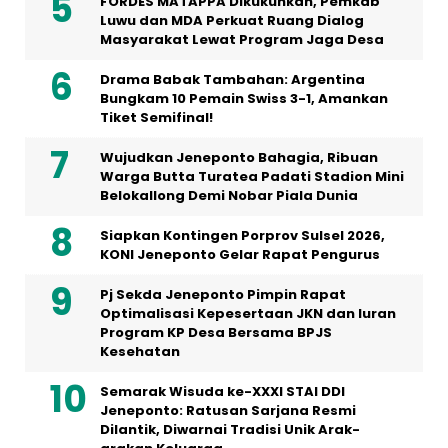
FORDES MATAPPA Dikukuhkan, Pemkab
Luwu dan MDA Perkuat Ruang Dialog
Masyarakat Lewat Program Jaga Desa
Drama Babak Tambahan: Argentina
Bungkam 10 Pemain Swiss 3-1, Amankan
Tiket Semifinal!
Wujudkan Jeneponto Bahagia, Ribuan
Warga Butta Turatea Padati Stadion Mini
Belokallong Demi Nobar Piala Dunia
Siapkan Kontingen Porprov Sulsel 2026,
KONI Jeneponto Gelar Rapat Pengurus
Pj Sekda Jeneponto Pimpin Rapat
Optimalisasi Kepesertaan JKN dan Iuran
Program KP Desa Bersama BPJS
Kesehatan
Semarak Wisuda ke-XXXI STAI DDI
Jeneponto: Ratusan Sarjana Resmi
Dilantik, Diwarnai Tradisi Unik Arak-