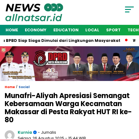
HOME
ECONOMY
EDUCATION
LOCAL
SPORT
TEC
BPBD Siap Siaga Dimulai dari Lingkungan Masyarakat
Wakil 
/
Home
Social
Munafri-Aliyah Apresiasi Semangat
Kebersamaan Warga Kecamatan
Makassar di Pesta Rakyat HUT RI ke-
80
Kurnia
- Jurnalis
Selasa, 26 Agustus 2025
- 15:44 WIB