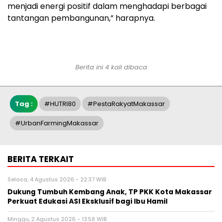
menjadi energi positif dalam menghadapi berbagai
tantangan pembangunan,” harapnya.
Berita ini 4 kali dibaca
Tag :
#HUTRI80
#PestaRakyatMakassar
#UrbanFarmingMakassar
BERITA TERKAIT
Selasa, 4 Agustus 2026 - 22:37 WIB
Dukung Tumbuh Kembang Anak, TP PKK Kota Makassar
Perkuat Edukasi ASI Eksklusif bagi Ibu Hamil
Minggu, 2 Agustus 2026 - 13:58 WIB