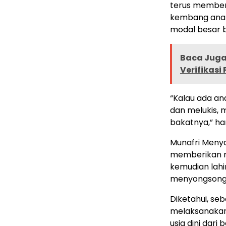
terus member
kembang anak.
modal besar b
Baca Juga 
Verifikasi
“Kalau ada a
dan melukis,
bakatnya,” ha
Munafri Meny
memberikan ru
kemudian lahi
menyongsong 
Diketahui, se
melaksanakan
usia dini dari