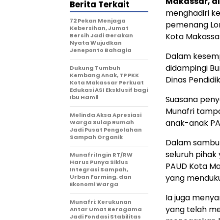
Makassar, al
Berita Terkait
menghadiri k
72 Pekan Menjaga
pemenang Lomb
Kebersihan, Jumat
Kota Makassar
Bersih Jadi Gerakan
Nyata Wujudkan
Jeneponto Bahagia
Dalam kesemp
didampingi Bu
Dukung Tumbuh
Kembang Anak, TP PKK
Dinas Pendidi
Kota Makassar Perkuat
Edukasi ASI Eksklusif bagi
Ibu Hamil
Suasana peny
Munafri tamp
Melinda Aksa Apresiasi
anak-anak PA
Warga Sulap Rumah
Jadi Pusat Pengolahan
Sampah Organik
Dalam sambut
seluruh pihak
Munafri Ingin RT/RW
Harus Punya Siklus
PAUD Kota Mak
Integrasi Sampah,
yang menduku
Urban Farming, dan
Ekonomi Warga
Ia juga meny
Munafri: Kerukunan
yang telah me
Antar Umat Beragama
Jadi Fondasi Stabilitas