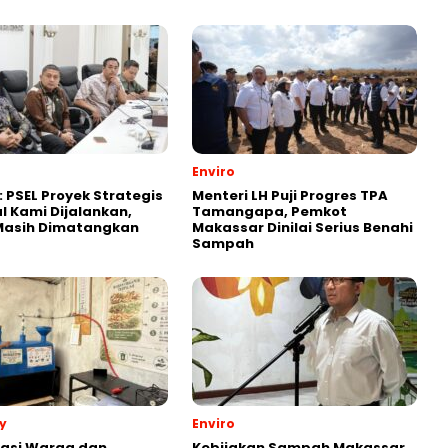
Enviro
: PSEL Proyek Strategis
Menteri LH Puji Progres TPA
l Kami Dijalankan,
Tamangapa, Pemkot
 Masih Dimatangkan
Makassar Dinilai Serius Benahi
Sampah
y
Enviro
rasi Warga dan
Kebijakan Sampah Makassar