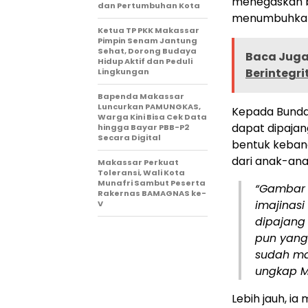
menegaskan ba
dan Pertumbuhan Kota
menumbuhkan b
Ketua TP PKK Makassar
Pimpin Senam Jantung
Sehat, Dorong Budaya
Baca Juga 
Hidup Aktif dan Peduli
Berintegri
Lingkungan
Bapenda Makassar
Luncurkan PAMUNGKAS,
Kepada Bunda
Warga Kini Bisa Cek Data
dapat dipajan
hingga Bayar PBB-P2
Secara Digital
bentuk kebang
dari anak-ana
Makassar Perkuat
Toleransi, Wali Kota
Munafri Sambut Peserta
“Gambar a
Rakernas BAMAGNAS ke-
imajinasi
V
dipajang 
pun yang
sudah m
ungkap M
Lebih jauh, 