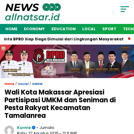
HOME
ECONOMY
EDUCATION
LOCAL
SPORT
TEC
nta BPBD Siap Siaga Dimulai dari Lingkungan Masyarakat
Wa
/
/
Home
Social
UMKM
Wali Kota Makassar Apresiasi
Partisipasi UMKM dan Seniman di
Pesta Rakyat Kecamatan
Tamalanrea
Kurnia
- Jurnalis
Rabu, 27 Agustus 2025
- 12:11 WIB