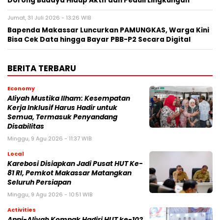
Dorong Budaya Hidup Aktif dan Peduli Lingkungan
Jumat, 31 Juli 2026 - 13:26 WIB
Bapenda Makassar Luncurkan PAMUNGKAS, Warga Kini
Bisa Cek Data hingga Bayar PBB-P2 Secara Digital
BERITA TERBARU
Economy
Aliyah Mustika Ilham: Kesempatan
Kerja Inklusif Harus Hadir untuk
Semua, Termasuk Penyandang
Disabilitas
Minggu, 9 Agu 2026 - 11:37 WIB
Local
Karebosi Disiapkan Jadi Pusat HUT Ke-
81 RI, Pemkot Makassar Matangkan
Seluruh Persiapan
Minggu, 9 Agu 2026 - 10:51 WIB
Activities
Appi-Aliyah Kompak Hadiri HUT ke-102