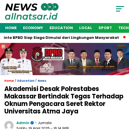
HOME
ECONOMY
EDUCATION
LOCAL
SPORT
TEC
ta BPBD Siap Siaga Dimulai dari Lingkungan Masyarakat
Wak
/
/
Home
Education
News
Akademisi Desak Polrestabes
Makassar Bertindak Tegas Terhadap
Oknum Pengacara Seret Rektor
Universitas Atma Jaya
Admin
- Jurnalis
Sabtu, 19 April 2025
- 16:14 WIB