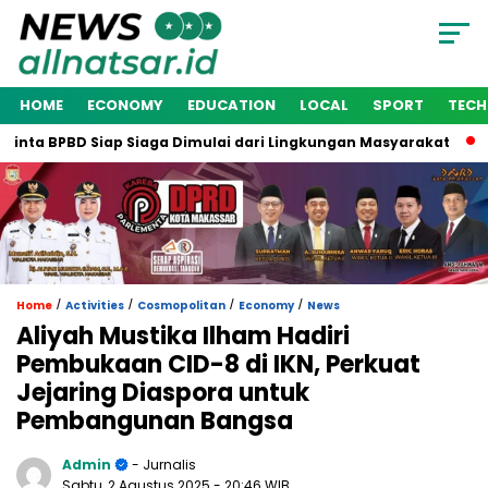
HOME
ECONOMY
EDUCATION
LOCAL
SPORT
TEC
nta BPBD Siap Siaga Dimulai dari Lingkungan Masyarakat
Wa
/
/
/
/
Home
Activities
Cosmopolitan
Economy
News
Aliyah Mustika Ilham Hadiri
Pembukaan CID-8 di IKN, Perkuat
Jejaring Diaspora untuk
Pembangunan Bangsa
Admin
- Jurnalis
Sabtu, 2 Agustus 2025
- 20:46 WIB