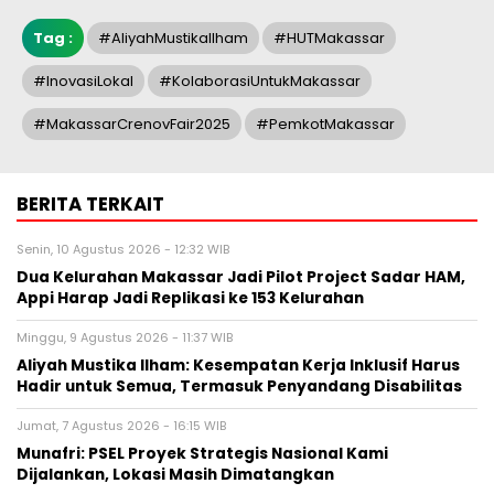
Tag :
#AliyahMustikaIlham
#HUTMakassar
#InovasiLokal
#KolaborasiUntukMakassar
#MakassarCrenovFair2025
#PemkotMakassar
BERITA TERKAIT
Senin, 10 Agustus 2026 - 12:32 WIB
Dua Kelurahan Makassar Jadi Pilot Project Sadar HAM,
Appi Harap Jadi Replikasi ke 153 Kelurahan
Minggu, 9 Agustus 2026 - 11:37 WIB
Aliyah Mustika Ilham: Kesempatan Kerja Inklusif Harus
Hadir untuk Semua, Termasuk Penyandang Disabilitas
Jumat, 7 Agustus 2026 - 16:15 WIB
Munafri: PSEL Proyek Strategis Nasional Kami
Dijalankan, Lokasi Masih Dimatangkan