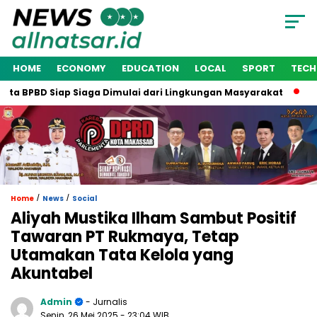
HOME
ECONOMY
EDUCATION
LOCAL
SPORT
TEC
a BPBD Siap Siaga Dimulai dari Lingkungan Masyarakat
Waki
/
/
Home
News
Social
Aliyah Mustika Ilham Sambut Positif
Tawaran PT Rukmaya, Tetap
Utamakan Tata Kelola yang
Akuntabel
Admin
- Jurnalis
Senin, 26 Mei 2025
- 23:04 WIB