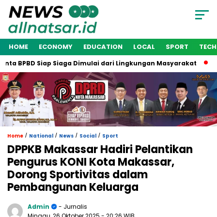
HOME
ECONOMY
EDUCATION
LOCAL
SPORT
TEC
ta BPBD Siap Siaga Dimulai dari Lingkungan Masyarakat
Wak
/
/
/
/
Home
National
News
Social
Sport
DPPKB Makassar Hadiri Pelantikan
Pengurus KONI Kota Makassar,
Dorong Sportivitas dalam
Pembangunan Keluarga
Admin
- Jurnalis
Minggu, 26 Oktober 2025
- 20:26 WIB