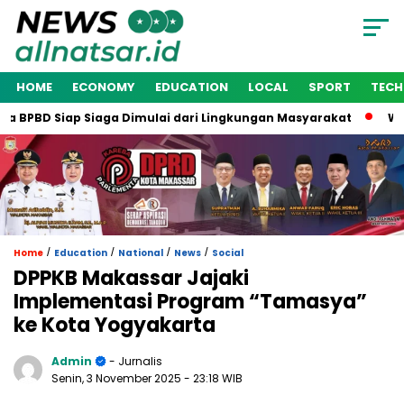
HOME
ECONOMY
EDUCATION
LOCAL
SPORT
TEC
BPBD Siap Siaga Dimulai dari Lingkungan Masyarakat
Wakil 
/
/
/
/
Home
Education
National
News
Social
DPPKB Makassar Jajaki
Implementasi Program “Tamasya”
ke Kota Yogyakarta
Admin
- Jurnalis
Senin, 3 November 2025
- 23:18 WIB