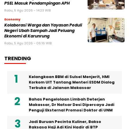
PSEL Masuk Pendampingan APH
Rabu, 5 Agu 2026 - 14:23 WIB
Economy
Kolaborasi Warga dan Yayasan Peduli
Negeri Ubah Sampah Jadi Peluang
Ekonomi di Karunrung
Rabu, 5 Agu 2026 - 06:16 WIB
TRENDING
Kelangkaan BBM di Sulsel Menjerit, HMI
Korkom UIT Tantang Menteri ESDM Dialog
Terbuka di Jalanan Makassar
Bahas Pengelolaan Limbah Deterjen
Makassar, Dr Natsar Desi Dipercaya Jadi
Penguji Eksternal Promosi Doktor di UNM
Jadi Buruan Pecinta Kuliner, Bakso
Raksasa Haji Adi Kini Hadir di BTP