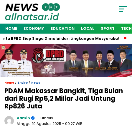
HOME
ECONOMY
EDUCATION
LOCAL
SPORT
TEC
a BPBD Siap Siaga Dimulai dari Lingkungan Masyarakat
Waki
/
/
Home
Enviro
News
PDAM Makassar Bangkit, Tiga Bulan
dari Rugi Rp5,2 Miliar Jadi Untung
Rp826 Juta
Admin
- Jurnalis
Minggu, 10 Agustus 2025
- 00:27 WIB