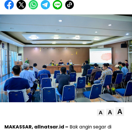
A
A
A
MAKASSAR, allnatsar.id –
Bak angin segar di