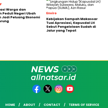
y
rasi Warga dan
 Peduli Negeri Ubah
Enviro
 Jadi Peluang Ekonomi
Kebijakan Sampah Makassar
nrung
Tuai Apresiasi, Kapusdal LH
Sebut Pengelolaan Sudah di
Jalur yang Tepat
HOME
ABOUT
CONTACT
TERMS OF SERVICE