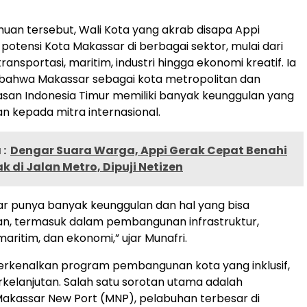
an tersebut, Wali Kota yang akrab disapa Appi
tensi Kota Makassar di berbagai sektor, mulai dari
 transportasi, maritim, industri hingga ekonomi kreatif. Ia
ahwa Makassar sebagai kota metropolitan dan
san Indonesia Timur memiliki banyak keunggulan yang
an kepada mitra internasional.
:
Dengar Suara Warga, Appi Gerak Cepat Benahi
k di Jalan Metro, Dipuji Netizen
r punya banyak keunggulan dan hal yang bisa
an, termasuk dalam pembangunan infrastruktur,
maritim, dan ekonomi,” ujar Munafri.
erkenalkan program pembangunan kota yang inklusif,
kelanjutan. Salah satu sorotan utama adalah
akassar New Port (MNP), pelabuhan terbesar di