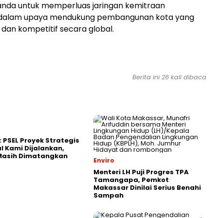
anda untuk memperluas jaringan kemitraan
l dalam upaya mendukung pembangunan kota yang
 dan kompetitif secara global.
Berita ini 26 kali dibaca
: PSEL Proyek Strategis
l Kami Dijalankan,
 Masih Dimatangkan
Enviro
Menteri LH Puji Progres TPA
Tamangapa, Pemkot
Makassar Dinilai Serius Benahi
Sampah