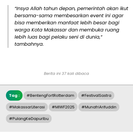
“Insya Allah tahun depan, pemerintah akan ikut
bersama-sama membesarkan event ini agar
bisa memberikan manfaat lebih besar bagi
warga Kota Makassar dan membuka ruang
lebih luas bagi pelaku seni di dunia,”
tambahnya.
Berita ini 37 kali dibaca
Tag :
#BentengFortRotterdam
#FestivalSastra
#MakassarLiterasi
#MIWF2025
#MunafriArifuddin
#PulangKeDapurIbu