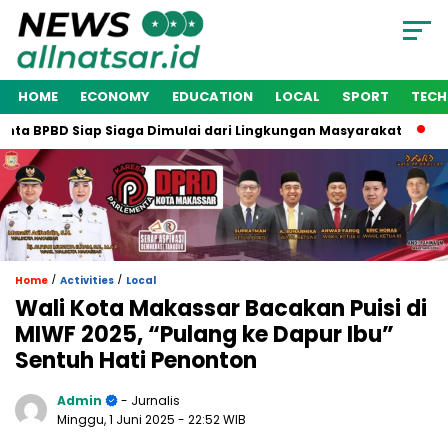
HOME
ECONOMY
EDUCATION
LOCAL
SPORT
TEC
 BPBD Siap Siaga Dimulai dari Lingkungan Masyarakat
Waki
/
/
Home
Activities
Local
Wali Kota Makassar Bacakan Puisi di
MIWF 2025, “Pulang ke Dapur Ibu”
Sentuh Hati Penonton
Admin
- Jurnalis
Minggu, 1 Juni 2025
- 22:52 WIB