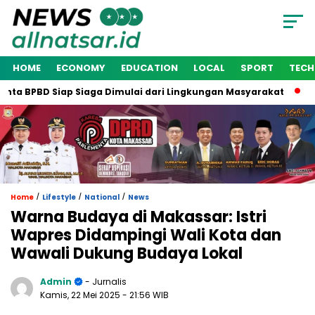
HOME
ECONOMY
EDUCATION
LOCAL
SPORT
TEC
a BPBD Siap Siaga Dimulai dari Lingkungan Masyarakat
Waki
/
/
/
Home
Lifestyle
National
News
Warna Budaya di Makassar: Istri
Wapres Didampingi Wali Kota dan
Wawali Dukung Budaya Lokal
Admin
- Jurnalis
Kamis, 22 Mei 2025
- 21:56 WIB