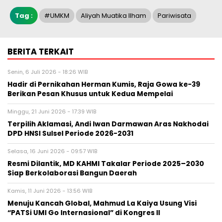
Tag :
#UMKM
Aliyah Muatika Ilham
Pariwisata
BERITA TERKAIT
Senin, 6 Juli 2026 - 18:26 WIB
Hadir di Pernikahan Herman Kumis, Raja Gowa ke-39
Berikan Pesan Khusus untuk Kedua Mempelai
Minggu, 21 Juni 2026 - 17:39 WIB
Terpilih Aklamasi, Andi Iwan Darmawan Aras Nakhodai
DPD HNSI Sulsel Periode 2026-2031
Selasa, 16 Juni 2026 - 09:57 WIB
Resmi Dilantik, MD KAHMI Takalar Periode 2025–2030
Siap Berkolaborasi Bangun Daerah
Kamis, 11 Juni 2026 - 13:56 WIB
Menuju Kancah Global, Mahmud La Kaiya Usung Visi
“PATSi UMI Go Internasional” di Kongres II