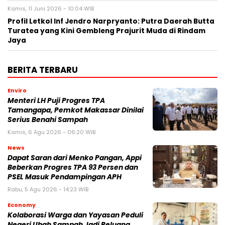
Kamis, 11 Juni 2026 - 10:04 WIB
Profil Letkol Inf Jendro Narpryanto: Putra Daerah Butta
Turatea yang Kini Gembleng Prajurit Muda di Rindam
Jaya
BERITA TERBARU
Enviro
Menteri LH Puji Progres TPA
Tamangapa, Pemkot Makassar Dinilai
Serius Benahi Sampah
Kamis, 6 Agu 2026 - 06:20 WIB
News
Dapat Saran dari Menko Pangan, Appi
Beberkan Progres TPA 93 Persen dan
PSEL Masuk Pendampingan APH
Rabu, 5 Agu 2026 - 14:23 WIB
Economy
Kolaborasi Warga dan Yayasan Peduli
Negeri Ubah Sampah Jadi Peluang