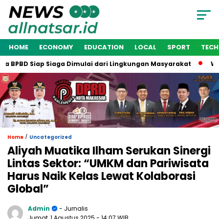
HOME
ECONOMY
EDUCATION
LOCAL
SPORT
TEC
BPBD Siap Siaga Dimulai dari Lingkungan Masyarakat
Wakil 
/
Home
Uncategorized
Aliyah Muatika Ilham Serukan Sinergi
Lintas Sektor: “UMKM dan Pariwisata
Harus Naik Kelas Lewat Kolaborasi
Global”
Admin
- Jurnalis
Jumat, 1 Agustus 2025
- 14:07 WIB