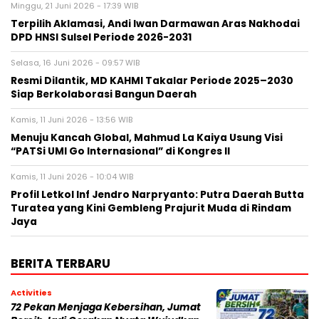
Minggu, 21 Juni 2026 - 17:39 WIB
Terpilih Aklamasi, Andi Iwan Darmawan Aras Nakhodai
DPD HNSI Sulsel Periode 2026-2031
Selasa, 16 Juni 2026 - 09:57 WIB
Resmi Dilantik, MD KAHMI Takalar Periode 2025–2030
Siap Berkolaborasi Bangun Daerah
Kamis, 11 Juni 2026 - 13:56 WIB
Menuju Kancah Global, Mahmud La Kaiya Usung Visi
“PATSi UMI Go Internasional” di Kongres II
Kamis, 11 Juni 2026 - 10:04 WIB
Profil Letkol Inf Jendro Narpryanto: Putra Daerah Butta
Turatea yang Kini Gembleng Prajurit Muda di Rindam
Jaya
BERITA TERBARU
Activities
72 Pekan Menjaga Kebersihan, Jumat