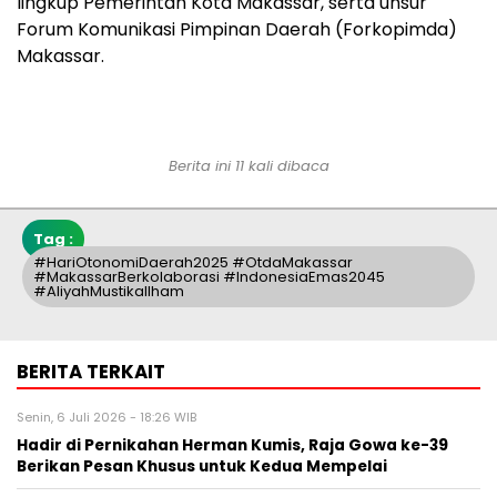
lingkup Pemerintah Kota Makassar, serta unsur
Forum Komunikasi Pimpinan Daerah (Forkopimda)
Makassar.
Berita ini 11 kali dibaca
Tag :
#HariOtonomiDaerah2025 #OtdaMakassar
#MakassarBerkolaborasi #IndonesiaEmas2045
#AliyahMustikaIlham
BERITA TERKAIT
Senin, 6 Juli 2026 - 18:26 WIB
Hadir di Pernikahan Herman Kumis, Raja Gowa ke-39
Berikan Pesan Khusus untuk Kedua Mempelai