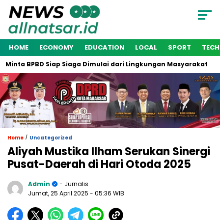
HOME
ECONOMY
EDUCATION
LOCAL
SPORT
TEC
inta BPBD Siap Siaga Dimulai dari Lingkungan Masyarakat
W
/
Home
Uncategorized
Aliyah Mustika Ilham Serukan Sinergi
Pusat-Daerah di Hari Otoda 2025
Admin
- Jurnalis
Jumat, 25 April 2025
- 05:36 WIB