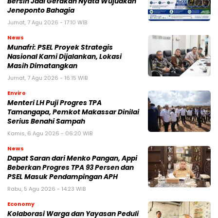
Bersih Jadi Gerakan Nyata Wujudkan
Jeneponto Bahagia
Jumat, 7 Agu 2026 - 17:10 WIB
News
Munafri: PSEL Proyek Strategis
Nasional Kami Dijalankan, Lokasi
Masih Dimatangkan
Jumat, 7 Agu 2026 - 16:15 WIB
Enviro
Menteri LH Puji Progres TPA
Tamangapa, Pemkot Makassar Dinilai
Serius Benahi Sampah
Kamis, 6 Agu 2026 - 06:20 WIB
News
Dapat Saran dari Menko Pangan, Appi
Beberkan Progres TPA 93 Persen dan
PSEL Masuk Pendampingan APH
Rabu, 5 Agu 2026 - 14:23 WIB
Economy
Kolaborasi Warga dan Yayasan Peduli