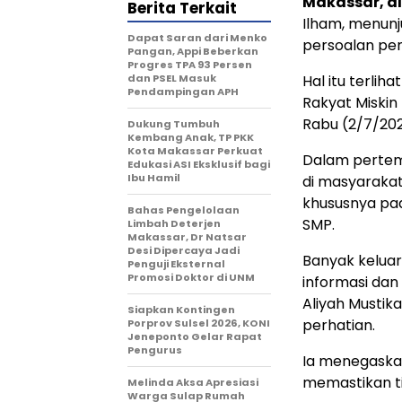
Makassar, all
Berita Terkait
Ilham, menun
Dapat Saran dari Menko
persoalan pen
Pangan, Appi Beberkan
Progres TPA 93 Persen
dan PSEL Masuk
Hal itu terlih
Pendampingan APH
Rakyat Miskin 
Rabu (2/7/202
Dukung Tumbuh
Kembang Anak, TP PKK
Kota Makassar Perkuat
Dalam pertem
Edukasi ASI Eksklusif bagi
Ibu Hamil
di masyarakat
khususnya pada
Bahas Pengelolaan
SMP.
Limbah Deterjen
Makassar, Dr Natsar
Desi Dipercaya Jadi
Banyak kelua
Penguji Eksternal
Promosi Doktor di UNM
informasi dan
Aliyah Musti
Siapkan Kontingen
perhatian.
Porprov Sulsel 2026, KONI
Jeneponto Gelar Rapat
Pengurus
Ia menegaska
memastikan ti
Melinda Aksa Apresiasi
Warga Sulap Rumah