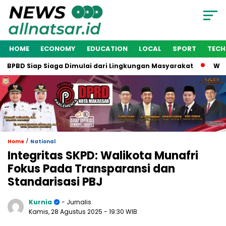
HOME
ECONOMY
EDUCATION
LOCAL
SPORT
TEC
PBD Siap Siaga Dimulai dari Lingkungan Masyarakat
Wakil W
/
Home
National
Integritas SKPD: Walikota Munafri
Fokus Pada Transparansi dan
Standarisasi PBJ
Kurnia
- Jurnalis
Kamis, 28 Agustus 2025
- 19:30 WIB