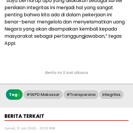
“Saya berharap apa yang dilakukan sebagai survei
penilaian integritas ini menjadi hal yang sangat
penting bahwa kita ada di dalam pekerjaan ini
benar-benar mengelola dan menyelamatkan uang
Negara yang akan disampaikan kembali kepada
masyarakat sebagai pertanggungjawaban,” tegas
Appi.
Berita ini 5 kali dibaca
Tag :
#SKPD Makassar
#transparansi
Integritas
BERITA TERKAIT
Jumat, 31 Juli 2026 - 10:53 WIB