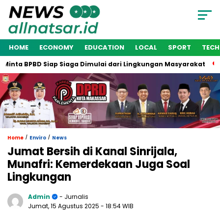
HOME
ECONOMY
EDUCATION
LOCAL
SPORT
TEC
nta BPBD Siap Siaga Dimulai dari Lingkungan Masyarakat
Wa
/
/
Home
Enviro
News
Jumat Bersih di Kanal Sinrijala,
Munafri: Kemerdekaan Juga Soal
Lingkungan
Admin
- Jurnalis
Jumat, 15 Agustus 2025
- 18:54 WIB