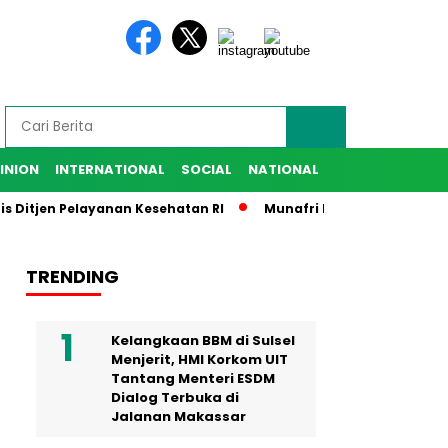
INION
INTERNATIONAL
SOCIAL
NATIONAL
itjen Pelayanan Kesehatan RI
Munafri Harap IKA SMANSA Ber
TRENDING
Kelangkaan BBM di Sulsel
Menjerit, HMI Korkom UIT
Tantang Menteri ESDM
Dialog Terbuka di
Jalanan Makassar