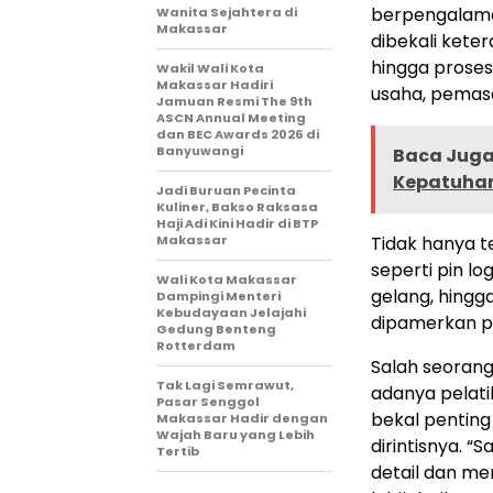
berpengalaman
Wanita Sejahtera di
Makassar
dibekali keter
hingga proses
Wakil Wali Kota
Makassar Hadiri
usaha, pemasar
Jamuan Resmi The 9th
ASCN Annual Meeting
dan BEC Awards 2026 di
Banyuwangi
Baca Juga 
Kepatuhan 
Jadi Buruan Pecinta
Kuliner, Bakso Raksasa
Haji Adi Kini Hadir di BTP
Makassar
Tidak hanya t
seperti pin l
Wali Kota Makassar
gelang, hingg
Dampingi Menteri
Kebudayaan Jelajahi
dipamerkan pa
Gedung Benteng
Rotterdam
Salah seorang
Tak Lagi Semrawut,
adanya pelatih
Pasar Senggol
bekal pentin
Makassar Hadir dengan
Wajah Baru yang Lebih
dirintisnya. “
Tertib
detail dan m