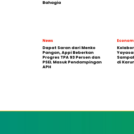
Bahagia
News
Econom
Dapat Saran dari Menko
Kolabo
Pangan, Appi Beberkan
Yayasan
Progres TPA 93 Persen dan
Sampah
PSEL Masuk Pendampingan
di Karu
APH