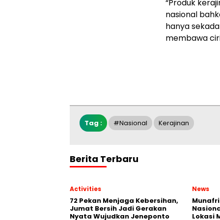
“Produk kera
nasional bahka
hanya sekadar
membawa ciri 
Tag :
#nasional
Kerajinan
Berita Terbaru
Activities
News
72 Pekan Menjaga Kebersihan,
Munafri
Jumat Bersih Jadi Gerakan
Nasiona
Nyata Wujudkan Jeneponto
Lokasi