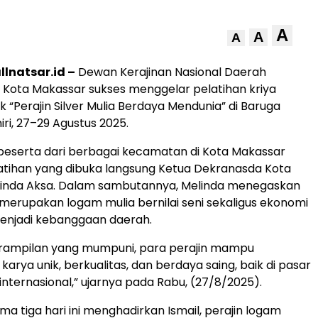
A
A
A
lnatsar.id –
Dewan Kerajinan Nasional Daerah
Kota Makassar sukses menggelar pelatihan kriya
 “Perajin Silver Mulia Berdaya Mendunia” di Baruga
i, 27–29 Agustus 2025.
peserta dari berbagai kecamatan di Kota Makassar
atihan yang dibuka langsung Ketua Dekranasda Kota
linda Aksa. Dalam sambutannya, Melinda menegaskan
erupakan logam mulia bernilai seni sekaligus ekonomi
enjadi kebanggaan daerah.
rampilan yang mumpuni, para perajin mampu
arya unik, berkualitas, dan berdaya saing, baik di pasar
internasional,” ujarnya pada Rabu, (27/8/2025).
ma tiga hari ini menghadirkan Ismail, perajin logam