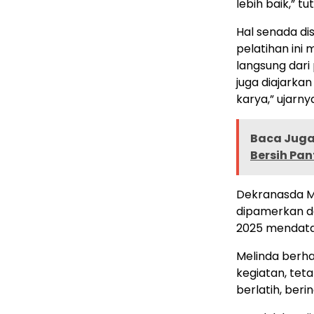
lebih baik,” tu
Hal senada di
pelatihan ini
langsung dari 
juga diajarkan
karya,” ujarny
Baca Juga 
Bersih Pan
Dekranasda M
dipamerkan d
2025 mendata
Melinda berhar
kegiatan, tet
berlatih, beri