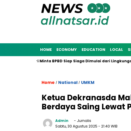
HOME
ECONOMY
EDUCATION
LOCAL
S
a 2025, Munafri Minta BPBD Siap Siaga Dimulai dari Lingkungan 
Home
National
UMKM
/
/
Ketua Dekranasda Mak
Berdaya Saing Lewat 
Admin
- Jurnalis
Sabtu, 30 Agustus 2025
- 21:40 WIB