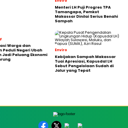
Enviro
Menteri LH Puji Progres TPA
Tamangapa, Pemkot
Makassar Dinilai Serius Benahi
Sampah
y
rasi Warga dan
 Peduli Negeri Ubah
Enviro
 Jadi Peluang Ekonomi
Kebijakan Sampah Makassar
nrung
Tuai Apresiasi, Kapusdal LH
Sebut Pengelolaan Sudah di
Jalur yang Tepat