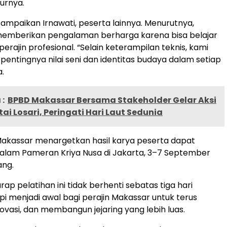
turnya.
sampaikan Irnawati, peserta lainnya. Menurutnya,
 memberikan pengalaman berharga karena bisa belajar
perajin profesional. “Selain keterampilan teknis, kami
 pentingnya nilai seni dan identitas budaya dalam setiap
a.
:
BPBD Makassar Bersama Stakeholder Gelar Aksi
tai Losari, Peringati Hari Laut Sedunia
akassar menargetkan hasil karya peserta dapat
alam Pameran Kriya Nusa di Jakarta, 3–7 September
ng.
ap pelatihan ini tidak berhenti sebatas tiga hari
api menjadi awal bagi perajin Makassar untuk terus
novasi, dan membangun jejaring yang lebih luas.