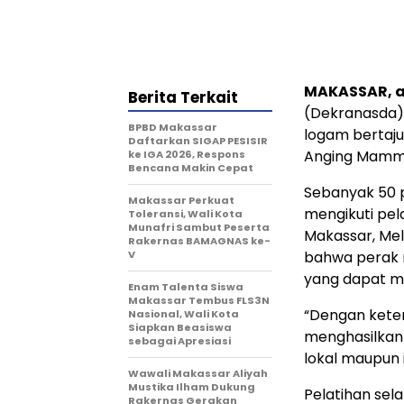
MAKASSAR, al
Berita Terkait
(Dekranasda) 
BPBD Makassar
logam bertajuk
Daftarkan SIGAP PESISIR
Anging Mammir
ke IGA 2026, Respons
Bencana Makin Cepat
Sebanyak 50 
Makassar Perkuat
mengikuti pel
Toleransi, Wali Kota
Munafri Sambut Peserta
Makassar, Me
Rakernas BAMAGNAS ke-
V
bahwa perak m
yang dapat m
Enam Talenta Siswa
Makassar Tembus FLS3N
“Dengan kete
Nasional, Wali Kota
Siapkan Beasiswa
menghasilkan k
sebagai Apresiasi
lokal maupun 
Wawali Makassar Aliyah
Mustika Ilham Dukung
Pelatihan sela
Rakernas Gerakan