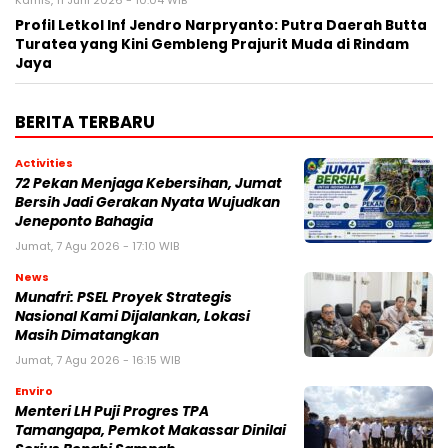
Profil Letkol Inf Jendro Narpryanto: Putra Daerah Butta
Turatea yang Kini Gembleng Prajurit Muda di Rindam
Jaya
BERITA TERBARU
Activities
72 Pekan Menjaga Kebersihan, Jumat
Bersih Jadi Gerakan Nyata Wujudkan
Jeneponto Bahagia
Jumat, 7 Agu 2026 - 17:10 WIB
News
Munafri: PSEL Proyek Strategis
Nasional Kami Dijalankan, Lokasi
Masih Dimatangkan
Jumat, 7 Agu 2026 - 16:15 WIB
Enviro
Menteri LH Puji Progres TPA
Tamangapa, Pemkot Makassar Dinilai