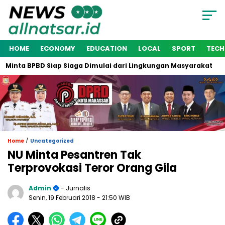
HOME
ECONOMY
EDUCATION
LOCAL
SPORT
TEC
Minta BPBD Siap Siaga Dimulai dari Lingkungan Masyarakat
/
Home
Uncategorized
NU Minta Pesantren Tak
Terprovokasi Teror Orang Gila
Admin
- Jurnalis
Senin, 19 Februari 2018
- 21:50 WIB