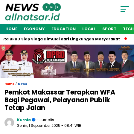
HOME
ECONOMY
EDUCATION
LOCAL
SPORT
TEC
a BPBD Siap Siaga Dimulai dari Lingkungan Masyarakat
Waki
/
Home
News
Pemkot Makassar Terapkan WFA
Bagi Pegawai, Pelayanan Publik
Tetap Jalan
Kurnia
- Jurnalis
Senin, 1 September 2025
- 08:41 WIB