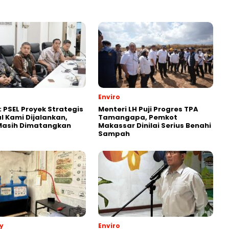
Enviro
: PSEL Proyek Strategis
Menteri LH Puji Progres TPA
l Kami Dijalankan,
Tamangapa, Pemkot
 Masih Dimatangkan
Makassar Dinilai Serius Benahi
Sampah
y
Enviro