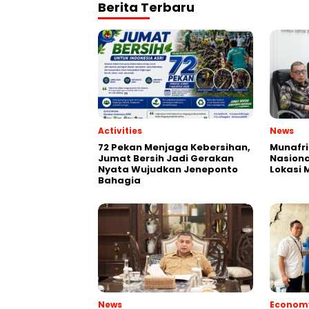
Berita Terbaru
Activities
News
72 Pekan Menjaga Kebersihan,
Munafri
Jumat Bersih Jadi Gerakan
Nasiona
Nyata Wujudkan Jeneponto
Lokasi
Bahagia
News
Econom