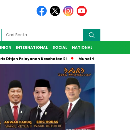
INION
INTERNATIONAL
SOCIAL
NATIONAL
 Pelayanan Kesehatan RI
Munafri Harap IKA SMANSA Beri Kon