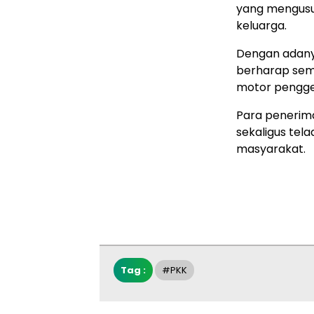
yang mengusu
keluarga.
Dengan adany
berharap sem
motor pengge
Para penerima
sekaligus te
masyarakat.
Tag :
#PKK