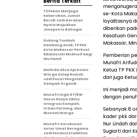
Berita Terkait
menganugerah
72 Pekan Menjaga
se-Kota Maka
Kebersihan, Jumat
loyalitasnya 
Bersih Jadi Gerakan
Nyata Wujudkan
diberikan pa
Jeneponto Bahagia
Kesatuan Gera
Dukung Tumbuh
Makassar, Min
Kembang Anak, TP PKK
Kota Makassar Perkuat
Edukasi ASI Eksklusif bagi
Pemberian pen
Ibu Hamil
Munafri Arifud
Ketua TP PKK 
Melinda Aksa Apresiasi
Warga Sulap Rumah
dan juga Ketu
Jadi Pusat Pengolahan
Sampah Organik
Ini menjadi m
Munafri Ingin RT/RW
dengan penuh 
Harus Punya Siklus
Integrasi Sampah,
Sebanyak 8 o
Urban Farming, dan
Ekonomi Warga
kader pkk dar
Nur Lindah da
Munafri: Kerukunan
Antar Umat Beragama
Sugiarti dari
Jadi Fondasi Stabilitas