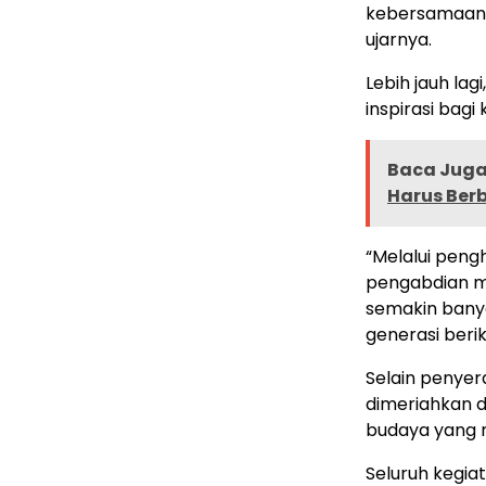
kebersamaan 
ujarnya.
Lebih jauh lag
inspirasi bagi
Baca Juga 
Harus Ber
“Melalui peng
pengabdian me
semakin banya
generasi beri
Selain penye
dimeriahkan 
budaya yang 
Seluruh kegi