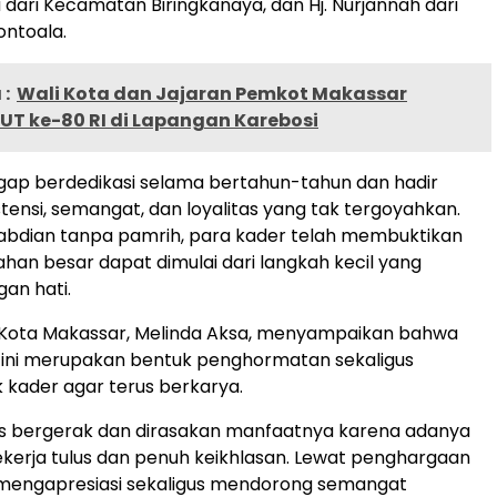
a dari Kecamatan Biringkanaya, dan Hj. Nurjannah dari
ntoala.
:
Wali Kota dan Jajaran Pemkot Makassar
UT ke-80 RI di Lapangan Karebosi
gap berdedikasi selama bertahun-tahun dan hadir
tensi, semangat, dan loyalitas yang tak tergoyahkan.
bdian tanpa pamrih, para kader telah membuktikan
an besar dapat dimulai dari langkah kecil yang
gan hati.
 Kota Makassar, Melinda Aksa, menyampaikan bahwa
ini merupakan bentuk penghormatan sekaligus
k kader agar terus berkarya.
us bergerak dan dirasakan manfaatnya karena adanya
kerja tulus dan penuh keikhlasan. Lewat penghargaan
in mengapresiasi sekaligus mendorong semangat