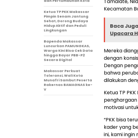
Tamalate, Nil
dan Pertumbuhan Kota
Kecamatan Bo
Ketua TP PKK Makassar
Pimpin Senam Jantung
Sehat, Dorong Budaya
Baca Juga 
Hidup Aktif dan Peduli
Lingkungan
Upacara H
Bapenda Makassar
Luncurkan PAMUNGKAS,
Mereka diang
Warga Kini Bisa Cek Data
hingga Bayar PBB-P2
dengan konsis
Secara Digital
Dengan penga
Makassar Perkuat
bahwa perubah
Toleransi, Wali Kota
dilakukan den
Munafri Sambut Peserta
Rakernas BAMAGNAS ke-
V
Ketua TP PKK
penghargaan 
motivasi untu
“PKK bisa ter
kader yang be
ini, kami ing