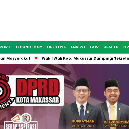
PORT
TECHNOLOGY
LIFESTYLE
ENVIRO
LAW
HEALTH
OP
arakat
Wakil Wali Kota Makassar Dampingi Sekretaris Ditjen