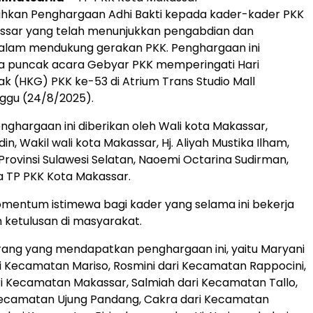
kan Penghargaan Adhi Bakti kepada kader-kader PKK
ssar yang telah menunjukkan pengabdian dan
dalam mendukung gerakan PKK. Penghargaan ini
da puncak acara Gebyar PKK memperingati Hari
k (HKG) PKK ke-53 di Atrium Trans Studio Mall
ggu (24/8/2025).
ghargaan ini diberikan oleh Wali kota Makassar,
din, Wakil wali kota Makassar, Hj. Aliyah Mustika Ilham,
Provinsi Sulawesi Selatan, Naoemi Octarina Sudirman,
a TP PKK Kota Makassar.
omentum istimewa bagi kader yang selama ini bekerja
ketulusan di masyarakat.
rang yang mendapatkan penghargaan ini, yaitu Maryani
i Kecamatan Mariso, Rosmini dari Kecamatan Rappocini,
ri Kecamatan Makassar, Salmiah dari Kecamatan Tallo,
 Kecamatan Ujung Pandang, Cakra dari Kecamatan