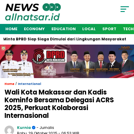
HOME
ECONOMY
EDUCATION
LOCAL
SPORT
TEC
inta BPBD Siap Siaga Dimulai dari Lingkungan Masyarakat
W
/
Home
International
Wali Kota Makassar dan Kadis
Kominfo Bersama Delegasi ACRS
2025, Perkuat Kolaborasi
Internasional
Kurnia
- Jurnalis
Rabu, 29 Oktober 2025
- 06:53 WIB