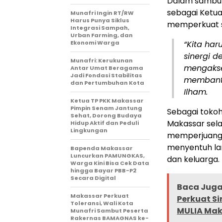
Dalam sambuta
sebagai Ketu
Munafri Ingin RT/RW
Harus Punya Siklus
memperkuat si
Integrasi Sampah,
Urban Farming, dan
Ekonomi Warga
“Kita har
sinergi 
Munafri: Kerukunan
mengakse
Antar Umat Beragama
Jadi Fondasi Stabilitas
membantu 
dan Pertumbuhan Kota
Ilham.
Ketua TP PKK Makassar
Pimpin Senam Jantung
Sebagai toko
Sehat, Dorong Budaya
Makassar sela
Hidup Aktif dan Peduli
Lingkungan
memperjuang
menyentuh la
Bapenda Makassar
Luncurkan PAMUNGKAS,
dan keluarga.
Warga Kini Bisa Cek Data
hingga Bayar PBB-P2
Secara Digital
Baca Juga 
Makassar Perkuat
Perkuat Si
Toleransi, Wali Kota
MULIA Mak
Munafri Sambut Peserta
Rakernas BAMAGNAS ke-