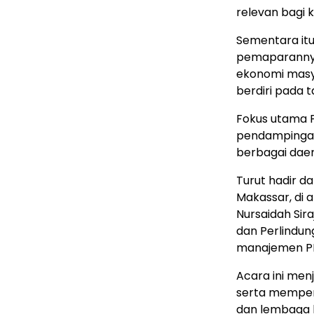
relevan bagi ke
Sementara it
pemaparanny
ekonomi masya
berdiri pada t
Fokus utama 
pendampingan 
berbagai dae
Turut hadir d
Makassar, di 
Nursaidah Si
dan Perlindun
manajemen P
Acara ini me
serta memperk
dan lembaga 