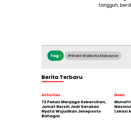
tangguh, berd
Tag :
#Wakil Walikota Makassar
Berita Terbaru
Activities
News
72 Pekan Menjaga Kebersihan,
Munafri
Jumat Bersih Jadi Gerakan
Nasiona
Nyata Wujudkan Jeneponto
Lokasi
Bahagia