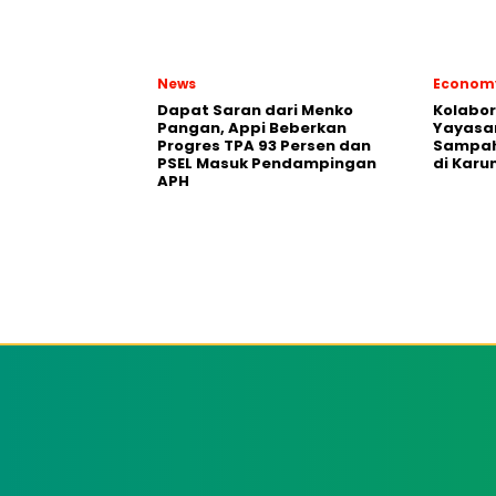
News
Econom
Dapat Saran dari Menko
Kolabo
Pangan, Appi Beberkan
Yayasan
Progres TPA 93 Persen dan
Sampah
PSEL Masuk Pendampingan
di Karu
APH