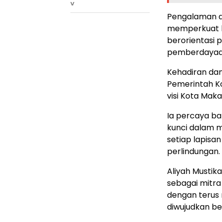
V
Pengalaman du
memperkuat 
berorientasi 
pemberdayaa
Kehadiran dan 
Pemerintah Ko
visi Kota Maka
Ia percaya ba
kunci dalam m
setiap lapisa
perlindungan.
Aliyah Musti
sebagai mitra
dengan terus 
diwujudkan b