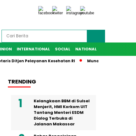
INION
INTERNATIONAL
SOCIAL
NATIONAL
Ditjen Pelayanan Kesehatan RI
Munafri Harap IKA SMANSA Be
TRENDING
Kelangkaan BBM di Sulsel
Menjerit, HMI Korkom UIT
Tantang Menteri ESDM
Dialog Terbuka di
Jalanan Makassar