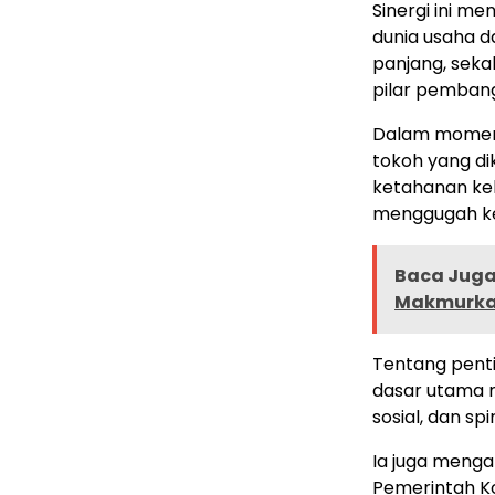
Sinergi ini me
dunia usaha 
panjang, seka
pilar pembang
Dalam momen t
tokoh yang di
ketahanan ke
menggugah ke
Baca Juga 
Makmurkan
Tentang pent
dasar utama 
sosial, dan spir
Ia juga menga
Pemerintah K