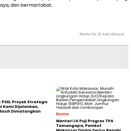
aya, dan bermartabat.
Berita ini 25 kali dibaca
: PSEL Proyek Strategis
l Kami Dijalankan,
 Masih Dimatangkan
Enviro
Menteri LH Puji Progres TPA
Tamangapa, Pemkot
Makassar Dinilai Serius Benahi