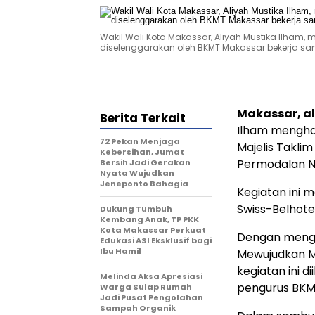
Wakil Wali Kota Makassar, Aliyah Mustika Ilha
diselenggarakan oleh BKMT Makassar bekerja sam
Makassar, al
Berita Terkait
Ilham menghad
72 Pekan Menjaga
Majelis Takli
Kebersihan, Jumat
Permodalan N
Bersih Jadi Gerakan
Nyata Wujudkan
Jeneponto Bahagia
Kegiatan ini 
Swiss-Belhote
Dukung Tumbuh
Kembang Anak, TP PKK
Kota Makassar Perkuat
Dengan menga
Edukasi ASI Eksklusif bagi
Ibu Hamil
Mewujudkan Ma
kegiatan ini d
Melinda Aksa Apresiasi
pengurus BKMT
Warga Sulap Rumah
Jadi Pusat Pengolahan
Sampah Organik