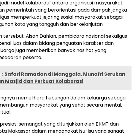
njadi model kolaboratif antara organisasi masyarakat,
dan pemerintah yang berorientasi pada dampak jangka
ligus memperkuat jejaring sosial masyarakat sebagai
unan kota yang tangguh dan berkelanjutan.
ersebut, Aisah Dahlan, pembicara nasional sekaligus
kenal luas dalam bidang penguatan karakter dan
luarga juga memberikan banyak nasihat yang
sadaran peserta.
:
Safari Ramadan di Manggala, Munafri Serukan
 Masjid dan Perkuat Kolaborasi
ingnya memelihara hubungan dalam keluarga sebagai
membangun masyarakat yang sehat secara mental,
itual.
presiasi semangat yang ditunjukkan oleh BKMT dan
ota Makassar dalam mengangkat isu-isu yang sangat