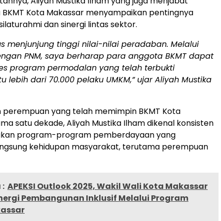
nnya, Aliyah Mustika Ilham yang juga menjabat
a BKMT Kota Makassar menyampaikan pentingnya
laturahmi dan sinergi lintas sektor.
us menjunjung tinggi nilai-nilai peradaban. Melalui
dengan PNM, saya berharap para anggota BKMT dapat
s program permodalan yang telah terbukti
lebih dari 70.000 pelaku UMKM,” ujar Aliyah Mustika
h perempuan yang telah memimpin BKMT Kota
ma satu dekade, Aliyah Mustika Ilham dikenal konsisten
kan program-program pemberdayaan yang
ngsung kehidupan masyarakat, terutama perempuan
:
APEKSI Outlook 2025, Wakil Wali Kota Makassar
nergi Pembangunan Inklusif Melalui Program
assar