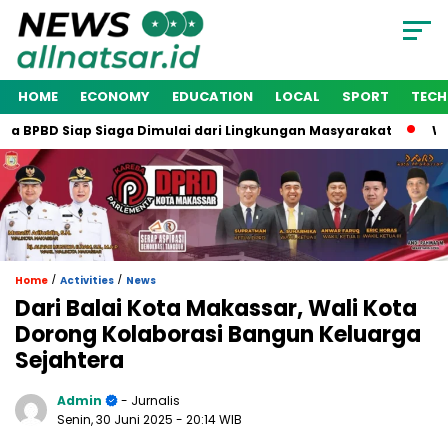
HOME
ECONOMY
EDUCATION
LOCAL
SPORT
TEC
BPBD Siap Siaga Dimulai dari Lingkungan Masyarakat
Wakil 
/
/
Home
Activities
News
Dari Balai Kota Makassar, Wali Kota
Dorong Kolaborasi Bangun Keluarga
Sejahtera
Admin
- Jurnalis
Senin, 30 Juni 2025
- 20:14 WIB