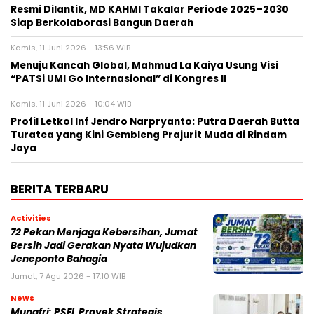
Resmi Dilantik, MD KAHMI Takalar Periode 2025–2030
Siap Berkolaborasi Bangun Daerah
Kamis, 11 Juni 2026 - 13:56 WIB
Menuju Kancah Global, Mahmud La Kaiya Usung Visi
“PATSi UMI Go Internasional” di Kongres II
Kamis, 11 Juni 2026 - 10:04 WIB
Profil Letkol Inf Jendro Narpryanto: Putra Daerah Butta
Turatea yang Kini Gembleng Prajurit Muda di Rindam
Jaya
BERITA TERBARU
Activities
72 Pekan Menjaga Kebersihan, Jumat
Bersih Jadi Gerakan Nyata Wujudkan
Jeneponto Bahagia
Jumat, 7 Agu 2026 - 17:10 WIB
News
Munafri: PSEL Proyek Strategis