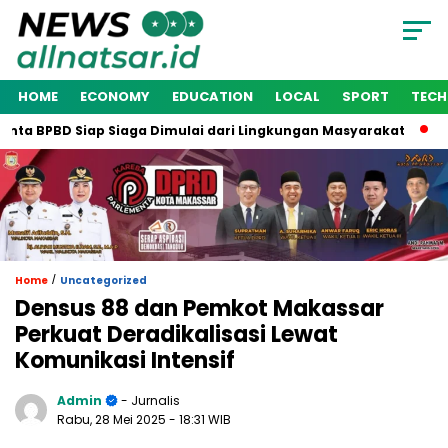
HOME
ECONOMY
EDUCATION
LOCAL
SPORT
TEC
ta BPBD Siap Siaga Dimulai dari Lingkungan Masyarakat
Wak
/
Home
Uncategorized
Densus 88 dan Pemkot Makassar
Perkuat Deradikalisasi Lewat
Komunikasi Intensif
Admin
- Jurnalis
Rabu, 28 Mei 2025
- 18:31 WIB