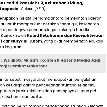
an Pendidikan Blok F.3, Kelurahan Tidung,
Rappocini
, Selasa (7/10).
merupakan inisiatif bersama antara pemerintah daerah
at untuk memperkuat gerakan sadar gizi, kesehatan
erta pentingnya pendampingan keluarga berisiko
B diwakili oleh
Kabid Ketahanan dan Kesejahteraan
)
dan
Nuryani, S.Kom
, yang aktif memberikan edukasi
a kegiatan.
:
Walikota Munafri: Konten Kreator & Media Jadi
ategis Pemkot Makassar
an tersebut, masyarakat mendapatkan penyuluhan
n keluarga dalam pencegahan stunting sejak dini,
aturan jarak kelahiran dan pentingnya asupan gizi
k ibu hamil dan balita.
a adalah ujung tombak pencegahan stunting. Dengan