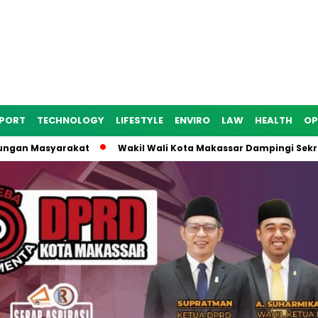
PORT
TECHNOLOGY
LIFESTYLE
ENVIRO
LAW
HEALTH
OP
an Masyarakat
Wakil Wali Kota Makassar Dampingi Sekretari