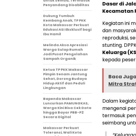
untuk Semua, Termasuk
Dasar di Jal
Penyandang Disabilitas
Kecamatan 
Dukung Tumbuh
Kembang Anak, TP PKK
Kegiatan ini 
Kota Makassar Perkuat
Edukasi ASI Eksklusif bagi
dan masyarak
Ibu Hamil
reproduksi, s
stunting. DPPK
Melinda Aksa Apresiasi
Warga Sulap Rumah
Keluarga (KS
Jadi Pusat Pengolahan
Sampah Organik
kepada pesert
Ketua TP PKK Makassar
Pimpin Senam Jantung
Baca Juga 
Sehat, Dorong Budaya
Mitra Str
Hidup Aktif dan Peduli
Lingkungan
Bapenda Makassar
Dalam kegiat
Luncurkan PAMUNGKAS,
mengenai pera
Warga Kini Bisa Cek Data
hingga Bayar PBB-P2
termasuk peng
Secara Digital
seimbang untu
Makassar Perkuat
Toleransi, Wali Kota
“Keluarg