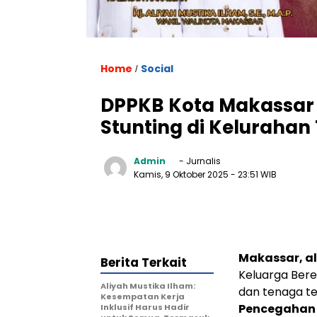
Home
Social
/
DPPKB Kota Makassar
Stunting di Kelurahan
Admin
- Jurnalis
Kamis, 9 Oktober 2025
- 23:51 WIB
Makassar, al
Berita Terkait
Keluarga Bere
Aliyah Mustika Ilham:
dan tenaga te
Kesempatan Kerja
Pencegahan 
Inklusif Harus Hadir