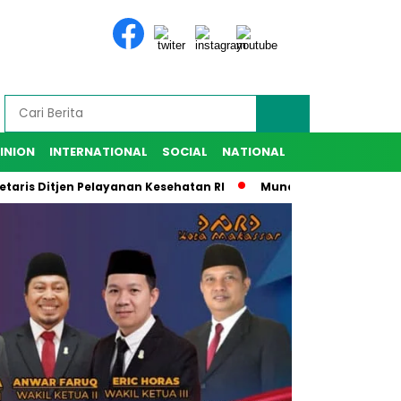
INION
INTERNATIONAL
SOCIAL
NATIONAL
s Ditjen Pelayanan Kesehatan RI
Munafri Harap IKA SMANSA 