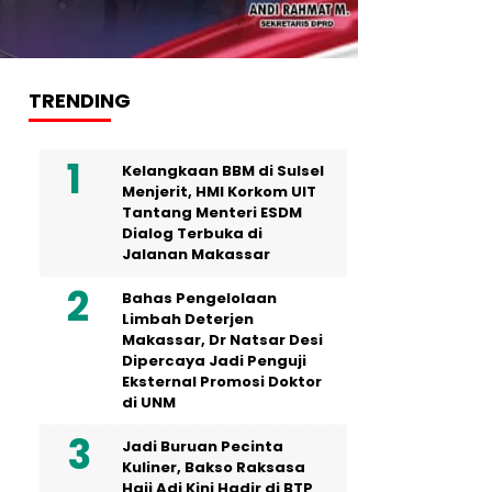
TRENDING
Kelangkaan BBM di Sulsel
Menjerit, HMI Korkom UIT
Tantang Menteri ESDM
Dialog Terbuka di
Jalanan Makassar
Bahas Pengelolaan
Limbah Deterjen
Makassar, Dr Natsar Desi
Dipercaya Jadi Penguji
Eksternal Promosi Doktor
di UNM
Jadi Buruan Pecinta
Kuliner, Bakso Raksasa
Haji Adi Kini Hadir di BTP