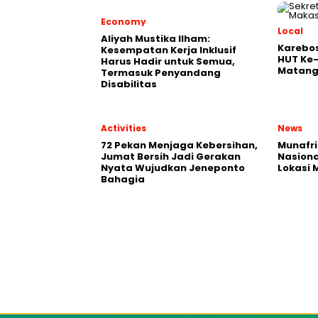
Economy
Local
Aliyah Mustika Ilham:
Karebos
Kesempatan Kerja Inklusif
HUT Ke-
Harus Hadir untuk Semua,
Matang
Termasuk Penyandang
Disabilitas
Activities
News
72 Pekan Menjaga Kebersihan,
Munafri
Jumat Bersih Jadi Gerakan
Nasiona
Nyata Wujudkan Jeneponto
Lokasi
Bahagia