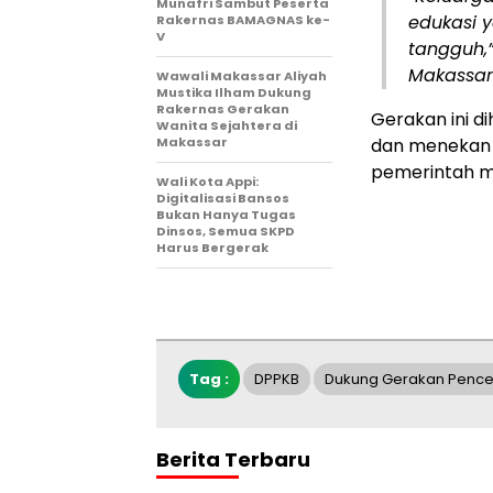
Munafri Sambut Peserta
edukasi y
Rakernas BAMAGNAS ke-
V
tangguh,”
Makassar
Wawali Makassar Aliyah
Mustika Ilham Dukung
Rakernas Gerakan
Gerakan ini 
Wanita Sejahtera di
Makassar
dan menekan a
pemerintah me
Wali Kota Appi:
Digitalisasi Bansos
Bukan Hanya Tugas
Dinsos, Semua SKPD
Harus Bergerak
Tag :
DPPKB
Dukung Gerakan Penc
Berita Terbaru